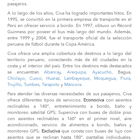
pasajeros.
A lo largo de los años, Civa ha logrado importantes hitos. En
1995, se convirtió en la primera empresa de transporte en el
Perú en ofrecer servicio a bordo. En 1997, obtuvo un Récord
Guinness por poseer el bus más largo del mundo. Además,
entre 1999 y 2004, fue el transporte oficial de la selección
peruana de fútbol durante la Copa América.
Civa ofrece una amplia cobertura de destinos a lo largo del
territorio peruano, conectando más de 60 ciudades en la
costa y el interior del país. Entre los destinos más destacados
se encuentran
Abancay
,
Arequipa
,
Ayacucho
, Bagua,
Chiclayo
,
Cusco
,
Huaraz
,
Lambayeque
,
Moquegua
,
Piura
,
Trujillo
,
Tumbes
,
Tarapoto
y
Máncora
.
Para atender las diversas necesidades de sus pasajeros, Civa
ofrece diferentes tipos de servicios.
Econociva
con asientos
reclinables a 140°, entretenimiento a bordo, baño y
monitoreo satelital GPS; Superciva con buses de doble piso
con asientos reclinables a 160° en el primer nivel, aire
acondicionado, servicio de alimentos a bordo, baños y
monitoreo GPS;
Excluciva
que consta con buses de lujo con
asientos que se reclinan hasta 180°, pantallas individuales,