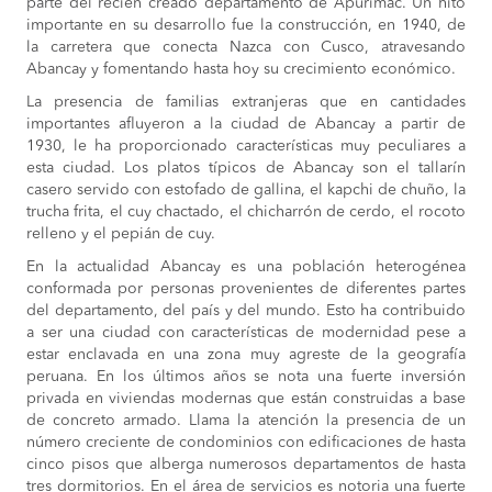
parte del recién creado departamento de Apurímac. Un hito
importante en su desarrollo fue la construcción, en 1940, de
la carretera que conecta Nazca con Cusco, atravesando
Abancay y fomentando hasta hoy su crecimiento económico.
La presencia de familias extranjeras que en cantidades
importantes afluyeron a la ciudad de Abancay a partir de
1930, le ha proporcionado características muy peculiares a
esta ciudad. Los platos típicos de Abancay son el tallarín
casero servido con estofado de gallina, el kapchi de chuño, la
trucha frita, el cuy chactado, el chicharrón de cerdo, el rocoto
relleno y el pepián de cuy.
En la actualidad Abancay es una población heterogénea
conformada por personas provenientes de diferentes partes
del departamento, del país y del mundo. Esto ha contribuido
a ser una ciudad con características de modernidad pese a
estar enclavada en una zona muy agreste de la geografía
peruana. En los últimos años se nota una fuerte inversión
privada en viviendas modernas que están construidas a base
de concreto armado. Llama la atención la presencia de un
número creciente de condominios con edificaciones de hasta
cinco pisos que alberga numerosos departamentos de hasta
tres dormitorios. En el área de servicios es notoria una fuerte