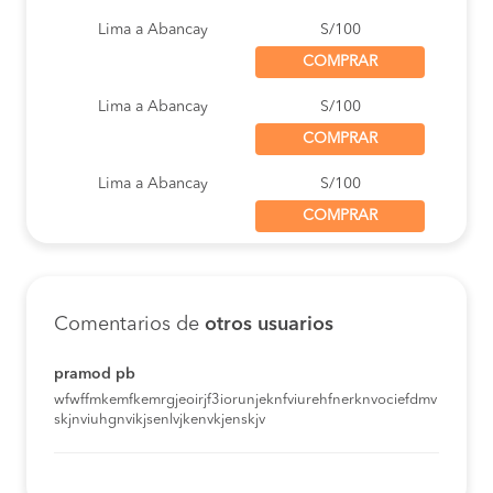
Lima a Abancay
S/100
COMPRAR
Lima a Abancay
S/100
COMPRAR
Lima a Abancay
S/100
COMPRAR
Cusco a Abancay
S/80
COMPRAR
Comentarios de
otros usuarios
Lima a Abancay
S/100
COMPRAR
pramod pb
wfwffmkemfkemrgjeoirjf3iorunjeknfviurehfnerknvociefdmv
Cusco a Abancay
S/80
skjnviuhgnvikjsenlvjkenvkjenskjv
COMPRAR
Cusco a Abancay
S/80