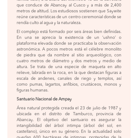
que conduce de Abancay al Cusco y a más de 2,400
metros de altitud. Los estudiosos sostienen que Saywite
reúne características de un centro ceremonial donde se
rendía culto al agua y la naturaleza.
El complejo está formado por seis áreas bien definidas.
En una se aprecia la existencia de un ‘ushno’ o
plataforma elevada donde se practicaba la observación
astronómica. A pocos metros está el célebre monolito
de piedra que da nombre al sitio arqueológico, con
cuatro metros de diámetro y dos metros y medio de
altura. Se trata de una especie de maqueta en alto
relieve, labrada en la roca, en la que destacan figuras a
escala de andenes, canales de riego y templos, así
como pumas, lagartos, anfibios, crustáceos, monos y
figuras humanas.
Santuario Nacional de Ampay
Área natural protegida creada el 23 de julio de 1987 y
ubicada en el distrito de Tamburco, provincia de
Abancay. El objetivo del santuario es asegurar la
intangibilidad del árbol intimpa (árbol del sol, en
castellano), único en su género. En la actualidad solo
quedan 600 hectáreas de intimpas, protegidas de la