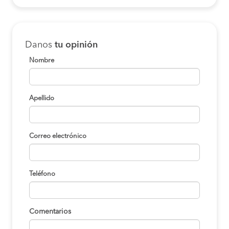
COMPRAR
Ica a Abancay
S/85
Danos
tu opinión
COMPRAR
Nombre
Ica a Abancay
S/85
COMPRAR
Apellido
Nazca a Abancay
S/85
COMPRAR
Correo electrónico
Nazca a Abancay
S/85
COMPRAR
Teléfono
Nazca a Abancay
S/85
COMPRAR
Comentarios