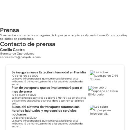
Prensa
Si necesitas contactarte con alguien de kupos.pe o requieres alguna información corporativa,
no dudes en escribirnos.
Contacto de prensa
Cecilia Castro
Gerente de Operaciones
cecilia.castro@pasajebus.com
Se inaugura nueva Estación Intermodal en Franklin
10 de febrero de 2020
La nueva infraestructura, que comienza a funcionar este
miércoles 12 de febrero, permitirá a los usuarios transbordar
entre l...
Plan de transporte que se implementará para el
mes de enero
16 de enero de 2020
Se mantienen los servicios de apoyo a Metro y las extensiones
de servicios en aquellos sectores donde aún hay estaciones
cerr...
Buses del sistema de transporte retoman sus
horarios habituales y regresan los servicios
nocturnos
03 de enero de 2020
La nueva infraestructura, que comienza a funcionar este
miércoles 12 de febrero, permitirá a los usuarios transbordar
entre l...