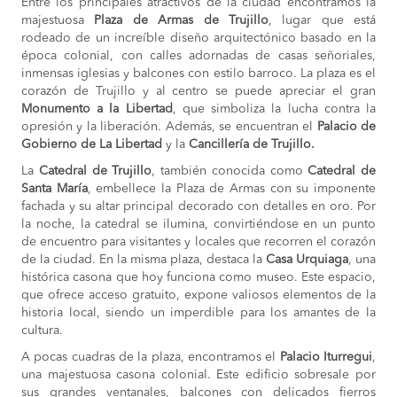
Entre los principales atractivos de la ciudad encontramos la
majestuosa
Plaza de Armas de Trujillo
, lugar que está
rodeado de un increíble diseño arquitectónico basado en la
época colonial, con calles adornadas de casas señoriales,
inmensas iglesias y balcones con estilo barroco. La plaza es el
corazón de Trujillo y al centro se puede apreciar el gran
Monumento a la Libertad
, que simboliza la lucha contra la
opresión y la liberación. Además, se encuentran el
Palacio de
Gobierno de La Libertad
y la
Cancillería de Trujillo.
La
Catedral de Trujillo
, también conocida como
Catedral de
Santa María
, embellece la Plaza de Armas con su imponente
fachada y su altar principal decorado con detalles en oro. Por
la noche, la catedral se ilumina, convirtiéndose en un punto
de encuentro para visitantes y locales que recorren el corazón
de la ciudad. En la misma plaza, destaca la
Casa Urquiaga
, una
histórica casona que hoy funciona como museo. Este espacio,
que ofrece acceso gratuito, expone valiosos elementos de la
historia local, siendo un imperdible para los amantes de la
cultura.
A pocas cuadras de la plaza, encontramos el
Palacio Iturregui
,
una majestuosa casona colonial. Este edificio sobresale por
sus grandes ventanales, balcones con delicados fierros