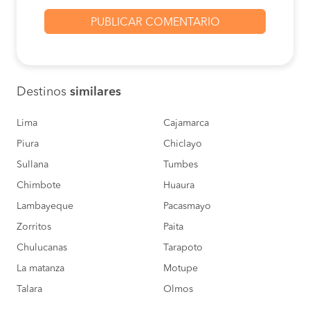
Chiclayo a Trujillo
S/156
COMPRAR
Lima a Trujillo
S/50
COMPRAR
Destinos
similares
Lima a Trujillo
S/50
COMPRAR
Lima
Cajamarca
Piura
Chiclayo
Zorritos a Trujillo
S/88
Sullana
Tumbes
COMPRAR
Chimbote
Huaura
Lima a Trujillo
S/50
Lambayeque
Pacasmayo
COMPRAR
Zorritos
Paita
Chao a Trujillo
S/100
Chulucanas
Tarapoto
COMPRAR
La matanza
Motupe
Talara
Olmos
Mancora a Trujillo
S/100