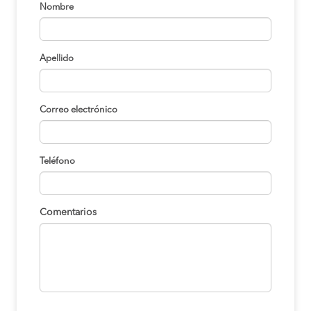
Nombre
Chimbote a Trujillo
S/60
COMPRAR
Apellido
Chimbote a Trujillo
S/60
COMPRAR
Correo electrónico
Viru a Trujillo
S/100
COMPRAR
Teléfono
a Trujillo
S/40
COMPRAR
Comentarios
Chimbote a Trujillo
S/60
COMPRAR
Tumbes a Trujillo
S/100
COMPRAR