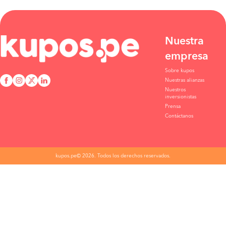
COMPRAR
Viru a Trujillo
S/100
COMPRAR
Nuestra
empresa
Lima a Trujillo
S/50
Sobre kupos
COMPRAR
Nuestras alianzas
Nuestros
Pacasmayo a Trujillo
S/130
inversionistas
Prensa
COMPRAR
Contáctanos
Chiclayo a Trujillo
S/156
COMPRAR
kupos.pe© 2026. Todos los derechos reservados.
Piura a Trujillo
S/57
COMPRAR
Sullana a Trujillo
S/57
COMPRAR