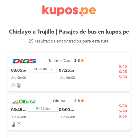
Chiclayo a Trujillo | Pasajes de bus en kupos.pe
25 resultados encontrados para esta ruta.
Turismo Dias
3.5
S/15
04:20:00 hrs
03:05
07:25
AM
AM
S/25
S/30
Jue 06/08
Jue 06/08
Oltursa
3.8
S/30
04:15 hrs
03:45
08:00
AM
AM
S/40
S/55
Jue 06/08
Jue 06/08