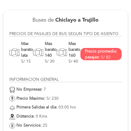
Buses de
Chiclayo a Trujillo
PRECIOS DE PASAJES DE BUS SEGUN TIPO DE ASIENTO
Mas
Mas
Mas
barato
barato
barato
Precio promedio
lata
140
160
pasajes:
S/ 82
S/ 15
S/ 30
S/ 40
INFORMACION GENERAL
No Empresas:
7
Precio Maximo:
S/ 230
Primera Salidas al dia:
03:05 hrs
Distancia:
0 Kms
No Servicios:
25