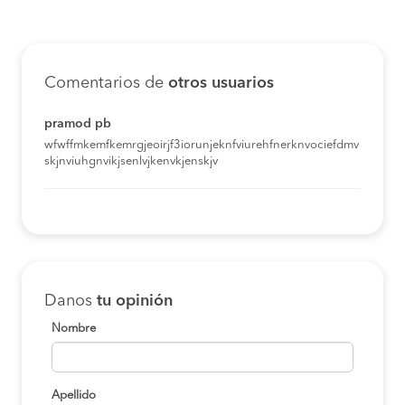
Comentarios de
otros usuarios
pramod pb
wfwffmkemfkemrgjeoirjf3iorunjeknfviurehfnerknvociefdmv
skjnviuhgnvikjsenlvjkenvkjenskjv
Danos
tu opinión
Nombre
Apellido