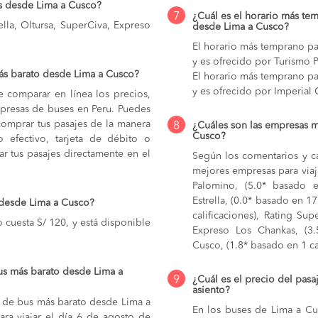
s desde Lima a Cusco?
7
¿Cuál es el horario más tem
lla, Oltursa, SuperCiva, Expreso
desde Lima a Cusco?
El horario más temprano pa
y es ofrecido por Turismo 
ás barato desde Lima a Cusco?
El horario más temprano pa
y es ofrecido por Imperial 
e comparar en línea los precios,
mpresas de buses en Peru. Puedes
comprar tus pasajes de la manera
8
¿Cuáles son las empresas m
Cusco?
do efectivo, tarjeta de débito o
r tus pasajes directamente en el
Según los comentarios y ca
mejores empresas para viaj
Palomino, (5.0* basado en
Estrella, (0.0* basado en 17
 desde Lima a Cusco?
calificaciones), Rating Sup
 cuesta S/ 120, y está disponible
Expreso Los Chankas, (3.5
Cusco, (1.8* basado en 1 cal
us más barato desde Lima a
9
¿Cuál es el precio del pas
asiento?
je de bus más barato desde Lima a
En los buses de Lima a C
ara viajar el día 6 de agosto de