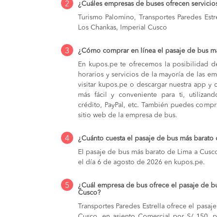
2
¿Cuáles empresas de buses ofrecen servicio
Turismo Palomino, Transportes Paredes Estre
Los Chankas, Imperial Cusco
3
¿Cómo comprar en línea el pasaje de bus m
En kupos.pe te ofrecemos la posibilidad d
horarios y servicios de la mayoría de las e
visitar kupos.pe o descargar nuestra app y 
más fácil y conveniente para ti, utilizan
crédito, PayPal, etc. También puedes compra
sitio web de la empresa de bus.
4
¿Cuánto cuesta el pasaje de bus más barato
El pasaje de bus más barato de Lima a Cusco
el día 6 de agosto de 2026 en kupos.pe.
5
¿Cuál empresa de bus ofrece el pasaje de b
Cusco?
Transportes Paredes Estrella ofrece el pasa
Cusco, en asiento Comercial por S/ 150, p