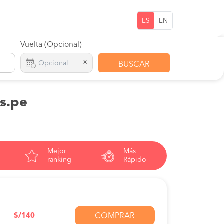
ES
EN
Vuelta (Opcional)
x
BUSCAR
os.pe
Mejor
Más
ranking
Rápido
S/140
COMPRAR