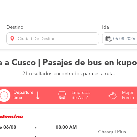
Destino
Ida
Ciudad De Destino
 a Cusco | Pasajes de bus en kup
21 resultados encontrados para esta ruta.
Departure
Empresas
Mejor
time
de A a Z
Precio
e 06/08
08:00 AM
Chasqui Plus