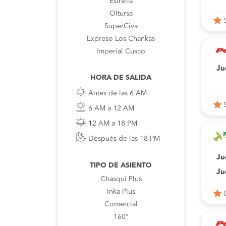
Estrella
Oltursa
SuperCiva
Expreso Los Chankas
Imperial Cusco
Ju
HORA DE SALIDA
Antes de las 6 AM
6 AM a 12 AM
12 AM a 18 PM
Después de las 18 PM
Ju
TIPO DE ASIENTO
Ju
Chasqui Plus
Inka Plus
Comercial
160°