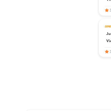
Ju
Vi