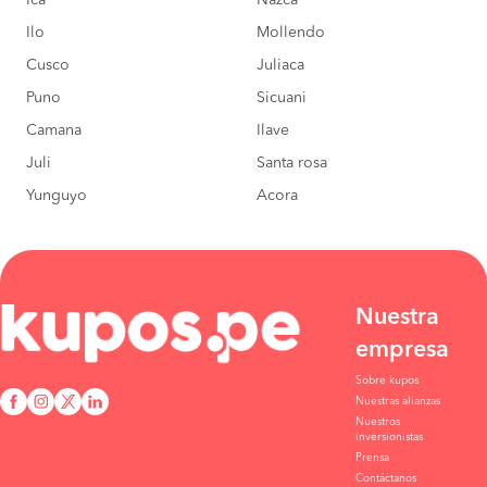
COMPRAR
Ilo
Mollendo
Nazca a Moquegua
S/210
Cusco
Juliaca
COMPRAR
Puno
Sicuani
Camana
Ilave
Juli
Santa rosa
Yunguyo
Acora
Nuestra
empresa
Sobre kupos
Nuestras alianzas
Nuestros
inversionistas
Prensa
Contáctanos