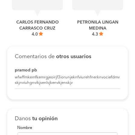
CARLOS FERNANDO
PETRONILA LINGAN
CARRASCO CRUZ
MEDINA
4.0
4.3
Comentarios de
otros usuarios
pramod pb
wfwffmkemfkemrgjeoirjf3iorunjeknfviurehfnerknvociefdmv
skjnviuhgnvikjsenlvjkenvkjenskjv
Danos
tu opinión
Nombre