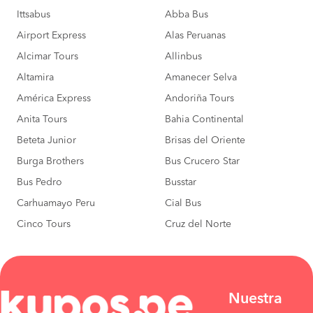
Ittsabus
Bagua Chica a
Abba Bus
S/110
Lima
COMPRAR
Airport Express
Alas Peruanas
Alcimar Tours
Allinbus
Bagua Grande a
S/110
Lima
Altamira
Amanecer Selva
COMPRAR
América Express
Andoriña Tours
Anita Tours
Bahia Continental
Beteta Junior
Brisas del Oriente
Burga Brothers
Bus Crucero Star
Bus Pedro
Busstar
Carhuamayo Peru
Cial Bus
Cinco Tours
Cruz del Norte
Nuestra