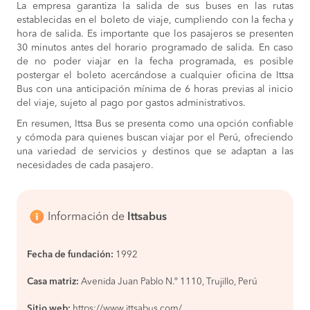
Trujillo
La empresa garantiza la salida de sus buses en las rutas
COMPRAR
establecidas en el boleto de viaje, cumpliendo con la fecha y
hora de salida. Es importante que los pasajeros se presenten
Lima a
S/100
30 minutos antes del horario programado de salida. En caso
Chimbote
COMPRAR
de no poder viajar en la fecha programada, es posible
postergar el boleto acercándose a cualquier oficina de Ittsa
Trujillo a
S/65
Bus con una anticipación mínima de 6 horas previas al inicio
Sullana
COMPRAR
del viaje, sujeto al pago por gastos administrativos.
En resumen, Ittsa Bus se presenta como una opción confiable
Chimbote a
S/100
y cómoda para quienes buscan viajar por el Perú, ofreciendo
Lima
COMPRAR
una variedad de servicios y destinos que se adaptan a las
necesidades de cada pasajero.
Trujillo a
S/65
Paita
COMPRAR
Trujillo a
S/70
Información de
Ittsabus
Talara
COMPRAR
Fecha de fundación:
1992
Mancora a
S/120
Trujillo
COMPRAR
Casa matriz:
Avenida Juan Pablo N.º 1110, Trujillo, Perú
Chimbote a
S/100
Sitio web:
https://www.ittsabus.com/