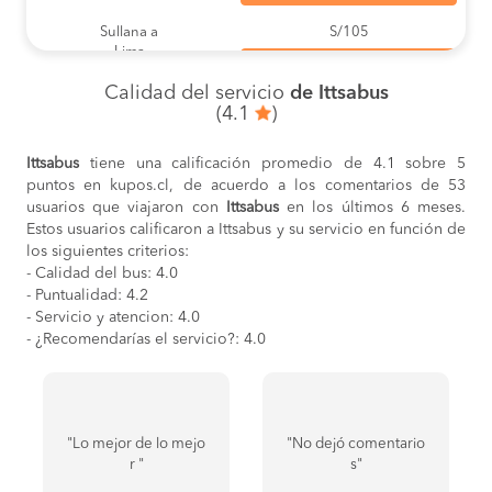
Sullana a
S/105
Lima
COMPRAR
Calidad del servicio
de Ittsabus
Mancora a
S/120
(4.1
)
Lima
COMPRAR
Ittsabus
tiene una calificación promedio de 4.1 sobre 5
Lima a
S/110
puntos en kupos.cl, de acuerdo a los comentarios de 53
Trujillo
COMPRAR
usuarios que viajaron con
Ittsabus
en los últimos 6 meses.
Estos usuarios calificaron a Ittsabus y su servicio en función de
Trujillo a
S/110
los siguientes criterios:
Lima
- Calidad del bus: 4.0
COMPRAR
- Puntualidad: 4.2
- Servicio y atencion: 4.0
Lima a
S/140
Chiclayo
- ¿Recomendarías el servicio?: 4.0
COMPRAR
Lima a
S/120
Mancora
COMPRAR
"Lo mejor de lo mejo
"No dejó comentario
Lima a
S/145
r "
s"
Piura