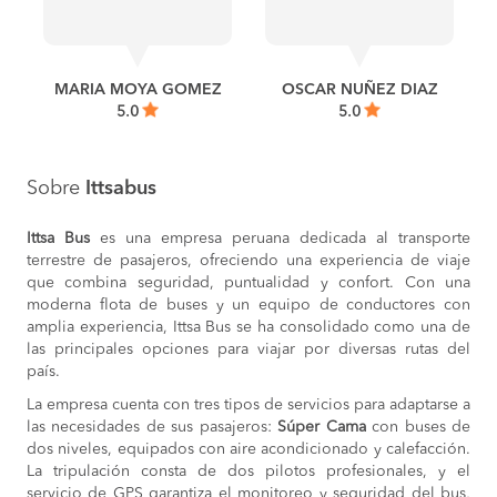
COMPRAR
Piura a
S/100
Trujillo
COMPRAR
MARIA MOYA GOMEZ
OSCAR NUÑEZ DIAZ
5.0
5.0
Lima a
S/120
Tumbes
COMPRAR
Talara a
S/110
Sobre
Ittsabus
Lima
COMPRAR
Ittsa Bus
es una empresa peruana dedicada al transporte
Lima a
S/110
terrestre de pasajeros, ofreciendo una experiencia de viaje
Talara
que combina seguridad, puntualidad y confort. Con una
COMPRAR
moderna flota de buses y un equipo de conductores con
amplia experiencia, Ittsa Bus se ha consolidado como una de
Tumbes a
S/120
las principales opciones para viajar por diversas rutas del
Lima
COMPRAR
país.
Lima a
S/105
La empresa cuenta con tres tipos de servicios para adaptarse a
Sullana
las necesidades de sus pasajeros:
Súper Cama
con buses de
COMPRAR
dos niveles, equipados con aire acondicionado y calefacción.
La tripulación consta de dos pilotos profesionales, y el
Tumbes a
S/120
servicio de GPS garantiza el monitoreo y seguridad del bus,
Trujillo