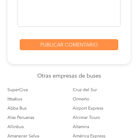
Lambayeque a
S/140
Lima
COMPRAR
Sullana a
S/75
Chimbote
COMPRAR
Mancora a
S/100
Chimbote
COMPRAR
órganos a
S/110
Chiclayo
COMPRAR
Otras empresas
de buses
Lambayeque a
S/30
SuperCiva
Cruz del Sur
Piura
COMPRAR
Ittsabus
Ormeño
Abba Bus
Airport Express
Alas Peruanas
Alcimar Tours
Allinbus
Altamira
Amanecer Selva
América Express