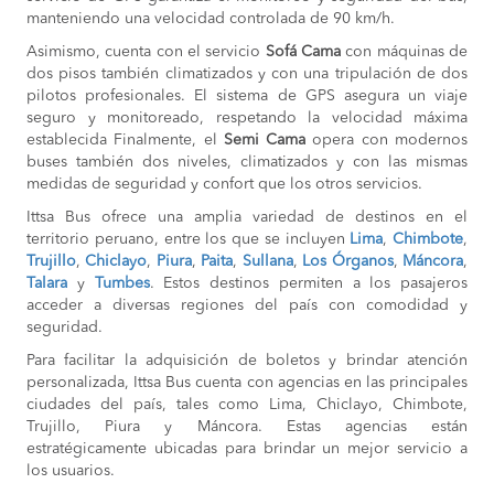
COMPRAR
manteniendo una velocidad controlada de 90 km/h.
Paita a
S/105
Asimismo, cuenta con el servicio
Sofá Cama
con máquinas de
Lima
dos pisos también climatizados y con una tripulación de dos
COMPRAR
pilotos profesionales. El sistema de GPS asegura un viaje
seguro y monitoreado, respetando la velocidad máxima
Lima a
S/105
establecida Finalmente, el
Paita
Semi Cama
opera con modernos
COMPRAR
buses también dos niveles, climatizados y con las mismas
medidas de seguridad y confort que los otros servicios.
Chiclayo a
S/110
Mancora
Ittsa Bus ofrece una amplia variedad de destinos en el
COMPRAR
territorio peruano, entre los que se incluyen
Lima
,
Chimbote
,
Trujillo
,
Chiclayo
,
Piura
,
Paita
,
Sullana
,
Los Órganos
,
Máncora
,
Chiclayo a
S/30
Talara
y
Tumbes
Piura
. Estos destinos permiten a los pasajeros
COMPRAR
acceder a diversas regiones del país con comodidad y
seguridad.
Mancora a
S/110
Chiclayo
Para facilitar la adquisición de boletos y brindar atención
COMPRAR
personalizada, Ittsa Bus cuenta con agencias en las principales
ciudades del país, tales como Lima, Chiclayo, Chimbote,
Chiclayo a
S/110
Trujillo, Piura y Máncora. Estas agencias están
Tumbes
COMPRAR
estratégicamente ubicadas para brindar un mejor servicio a
los usuarios.
Chiclayo a
S/30