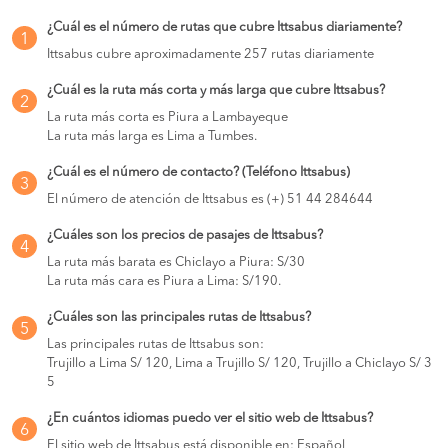
Chimbote
¿Cuál es el número de rutas que cubre Ittsabus diariamente?
COMPRAR
1
Ittsabus cubre aproximadamente 257 rutas diariamente
Trujillo a
S/120
Tumbes
¿Cuál es la ruta más corta y más larga que cubre Ittsabus?
COMPRAR
2
La ruta más corta es Piura a Lambayeque
Piura a
S/75
La ruta más larga es Lima a Tumbes.
Chimbote
COMPRAR
¿Cuál es el número de contacto? (Teléfono Ittsabus)
3
Chimbote a
S/100
El número de atención de Ittsabus es (+) 51 44 284644
Mancora
COMPRAR
¿Cuáles son los precios de pasajes de Ittsabus?
4
Chimbote a
S/100
La ruta más barata es Chiclayo a Piura: S/30
órganos
La ruta más cara es Piura a Lima: S/190.
COMPRAR
¿Cuáles son las principales rutas de Ittsabus?
Lima a
S/120
5
órganos
Las principales rutas de Ittsabus son:
COMPRAR
Trujillo a Lima S/ 120, Lima a Trujillo S/ 120, Trujillo a Chiclayo S/ 3
5
Trujillo a
S/120
Mancora
COMPRAR
¿En cuántos idiomas puedo ver el sitio web de Ittsabus?
6
El sitio web de Ittsabus está disponible en: Español