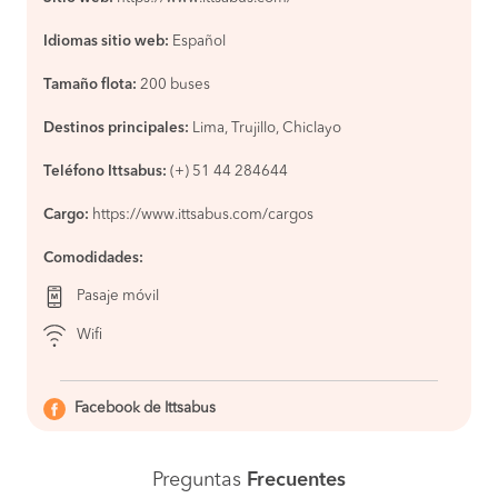
Tumbes
COMPRAR
Idiomas sitio web:
Español
Piura a
S/30
Chiclayo
Tamaño flota:
200 buses
COMPRAR
Destinos principales:
Lima, Trujillo, Chiclayo
Lima a
S/140
Lambayeque
COMPRAR
Teléfono Ittsabus:
(+) 51 44 284644
Chimbote a
S/75
Cargo:
https://www.ittsabus.com/cargos
Sullana
COMPRAR
Comodidades:
Paita a
S/65
Pasaje móvil
Trujillo
COMPRAR
Wifi
órganos a
S/120
Trujillo
COMPRAR
Facebook de Ittsabus
Chimbote a
S/75
Piura
COMPRAR
Preguntas
Frecuentes
Tumbes a
S/100