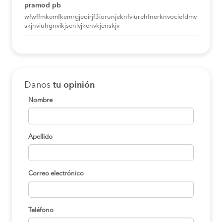
pramod pb
wfwffmkemfkemrgjeoirjf3iorunjeknfviurehfnerknvociefdmv
skjnviuhgnvikjsenlvjkenvkjenskjv
Danos
tu opinión
Nombre
Apellido
Correo electrónico
Teléfono