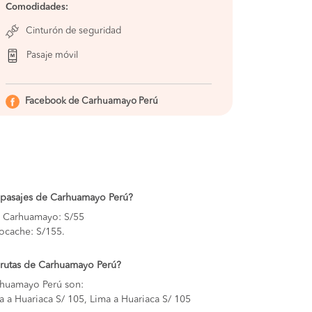
Comodidades:
S/135
COMPRAR
Cinturón de seguridad
S/135
COMPRAR
Pasaje móvil
S/55
COMPRAR
S/65
COMPRAR
Facebook de Carhuamayo Perú
S/65
COMPRAR
S/55
COMPRAR
S/65
COMPRAR
e pasajes de Carhuamayo Perú?
S/65
COMPRAR
 a Carhuamayo: S/55
Tocache: S/155.
S/65
COMPRAR
s rutas de Carhuamayo Perú?
S/55
COMPRAR
arhuamayo Perú son:
a a Huariaca S/ 105, Lima a Huariaca S/ 105
S/55
COMPRAR