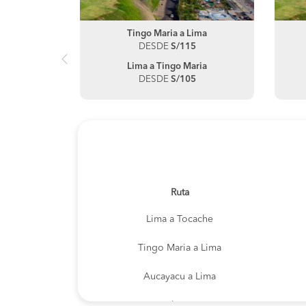
he
Tingo Maria a Lima
5
DESDE
S/115
ma
Lima a Tingo Maria
5
DESDE
S/105
Ruta
Lima a Tocache
Tingo Maria a Lima
Aucayacu a Lima
Tocache a Lima