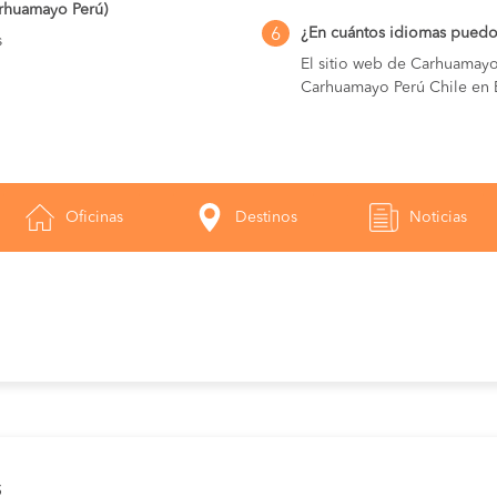
arhuamayo Perú)
¿En cuántos idiomas puedo
6
s
El sitio web de Carhuamayo
Carhuamayo Perú Chile en E
Oficinas
Destinos
Noticias
s