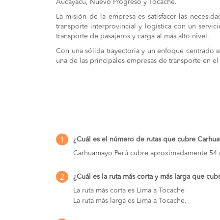
Aucayacu, Nuevo Progreso y Tocache.
San Rafael a Lima
La misión de la empresa es satisfacer las necesid
transporte interprovincial y logística con un servic
Ambo a Lima
transporte de pasajeros y carga al más alto nivel.
Lima a Carhuamayo
Con una sólida trayectoria y un enfoque centrado 
una de las principales empresas de transporte en el
Colquijirca a Lima
San Juan Pasco a Lima
Lima a San Juan Pasco
Carhuamayo a Lima
¿Cuál es el número de rutas que cubre Carhu
1
Junin a Lima
Carhuamayo Perú cubre aproximadamente 54 r
Cerro De Pasco a Lima
¿Cuál es la ruta más corta y más larga que cu
2
La ruta más corta es Lima a Tocache
Lima a Cerro De Pasco
La ruta más larga es Lima a Tocache.
Lima a Junin