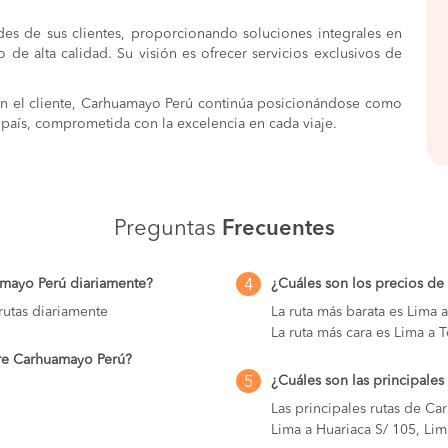
09:20 PM
10:50 PM
horas
ades de sus clientes, proporcionando soluciones integrales en
io de alta calidad. Su visión es ofrecer servicios exclusivos de
08:50 PM
10:20 PM
horas
09:20 PM
09:20 PM
horas
en el cliente, Carhuamayo Perú continúa posicionándose como
 país, comprometida con la excelencia en cada viaje.
10:00 PM
10:00 PM
horas
09:45 PM
09:45 PM
horas
09:20 PM
09:20 PM
horas
Preguntas
Frecuentes
10:45 PM
10:45 PM
horas
amayo Perú diariamente?
¿Cuáles son los precios d
4
11:15 PM
11:15 PM
horas
utas diariamente
La ruta más barata es Lima
La ruta más cara es Lima a 
09:30 PM
09:30 PM
horas
bre Carhuamayo Perú?
¿Cuáles son las principale
5
09:20 PM
09:20 PM
horas
Las principales rutas de C
Lima a Huariaca S/ 105, Lim
09:20 PM
09:20 PM
horas