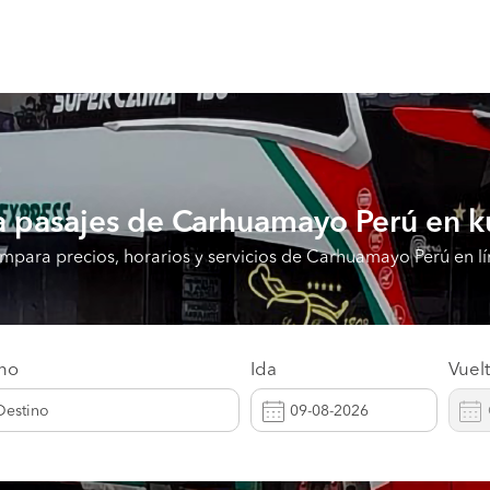
 pasajes de Carhuamayo Perú en k
para precios, horarios y servicios de Carhuamayo Perú en l
ino
Ida
Vuel
Destino