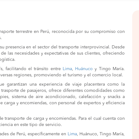
06:30 PM
08:30 PM
horas
06:30 PM
06:30 PM
horas
nsporte terrestre en Perú, reconocida por su compromiso con
.
04:30 PM
04:30 PM
horas
 presencia en el sector del transporte interprovincial. Desde
06:30 PM
06:30 PM
horas
n de las necesidades y expectativas de sus clientes, ofreciendo
ogística.
08:00 PM
10:15 PM
horas
, facilitando el tránsito entre
Lima
,
Huánuco
y Tingo María.
diversas regiones, promoviendo el turismo y el comercio local.
08:00 PM
10:15 PM
horas
ue garantizan una experiencia de viaje placentera como la
 el trasporte de pasajeros, ofrece diferentes comodidades como
08:00 PM
10:15 PM
horas
sapies, sistema de aire acondicionado, calefacción y snacks a
e carga y encomiendas, con personal de expertos y eficiencia
08:00 PM
10:15 PM
horas
08:00 PM
09:30 PM
horas
de transporte de carga y encomiendas. Para el cual cuenta con
iencia en este tipo de servicio.
09:50 PM
11:20 PM
horas
ades de Perú, específicamente en
Lima
, Huánuco, Tingo María,