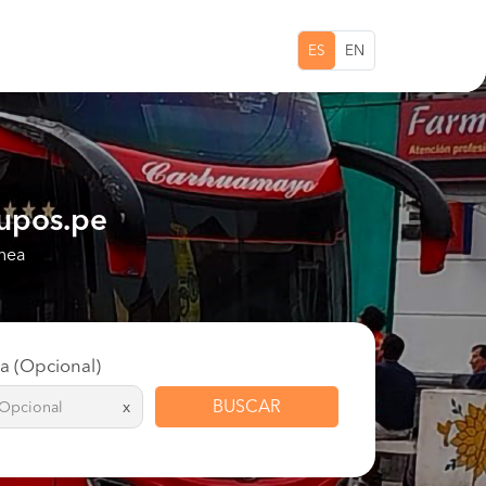
ES
EN
upos.pe
ínea
ta (Opcional)
BUSCAR
x