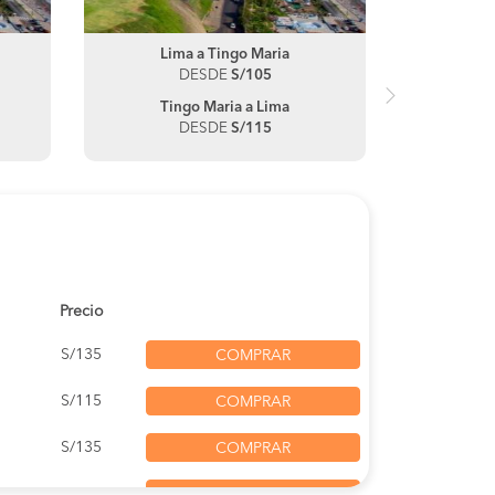
Lima a Tingo Maria
L
DESDE
S/105
Tingo Maria a Lima
A
DESDE
S/115
Precio
S/135
COMPRAR
S/115
COMPRAR
S/135
COMPRAR
S/135