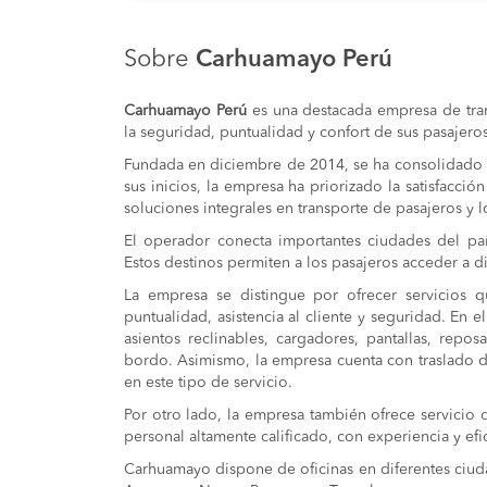
Lima a Tingo Maria
Sobre
Carhuamayo Perú
Lima a Aucayacu
Carhuamayo Perú
es una destacada empresa de tra
la seguridad, puntualidad y confort de sus pasajeros
Nuevo Progreso a Lima
Fundada en diciembre de 2014, se ha consolidado su
Lima a Nuevo Progreso
sus inicios, la empresa ha priorizado la satisfacció
soluciones integrales en transporte de pasajeros y l
Lima a Huariaca
El operador conecta importantes ciudades del país
Estos destinos permiten a los pasajeros acceder a 
Lima a Huanuco
La empresa se distingue por ofrecer servicios q
puntualidad, asistencia al cliente y seguridad. En
Lima a San Rafael
asientos reclinables, cargadores, pantallas, repo
bordo. Asimismo, la empresa cuenta con traslado d
Lima a Ambo
en este tipo de servicio.
Huanuco a Lima
Por otro lado, la empresa también ofrece servicio 
personal altamente calificado, con experiencia y efic
Huariaca a Lima
Carhuamayo dispone de oficinas en diferentes ciud