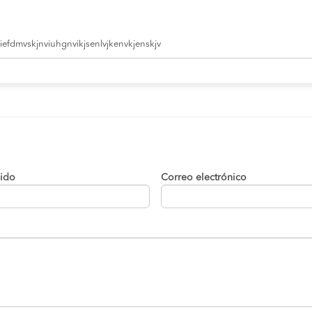
efdmvskjnviuhgnvikjsenlvjkenvkjenskjv
lido
Correo electrónico