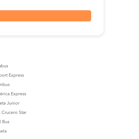
sabus
port Express
inbus
rica Express
eta Junior
 Crucero Star
l Bus
ela