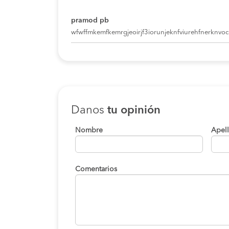
pramod pb
wfwffmkemfkemrgjeoirjf3iorunjeknfviurehfnerknvoci
Danos
tu opinión
Nombre
Apel
Comentarios