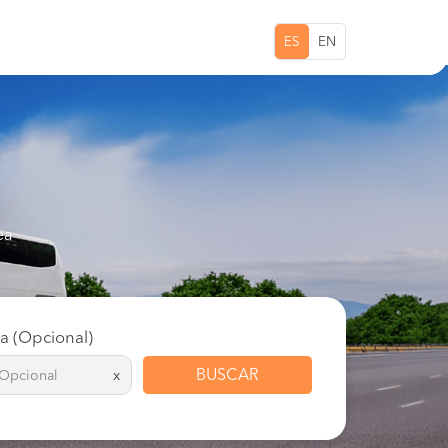
ES
EN
ea
ta (Opcional)
BUSCAR
x