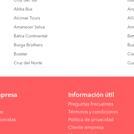
Cruz del Sur
Itt
Abba Bus
Air
Alcimar Tours
All
Amanecer Selva
Amé
Bahia Continental
Bet
Burga Brothers
Bus
Busstar
Cia
Cruz del Norte
Cus
mpresa
Información útil
Preguntas frecuentes
as
Términos y condiciones
ionistas
Política de privacidad
Cliente empresa