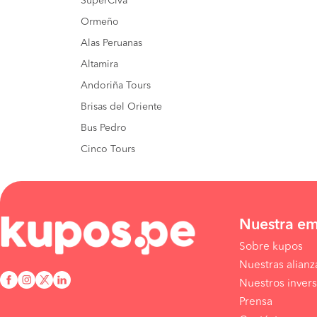
SuperCiva
Ormeño
Alas Peruanas
Altamira
Andoriña Tours
Brisas del Oriente
Bus Pedro
Cinco Tours
Nuestra e
Sobre kupos
Nuestras alianz
Nuestros invers
Prensa