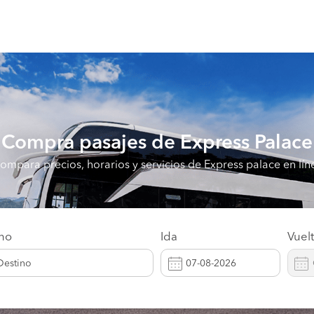
Compra pasajes de
Express Palace
ompara precios, horarios y servicios de Express palace en lín
ino
Ida
Vuel
Destino