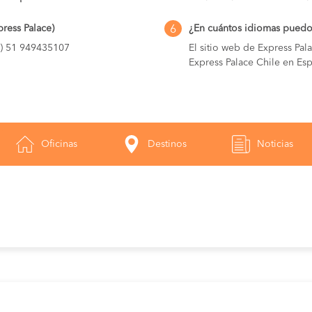
ress Palace)
¿En cuántos idiomas puedo 
6
+) 51 949435107
El sitio web de Express Pal
Express Palace Chile en Es
Oficinas
Destinos
Noticias