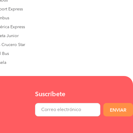
sabus
port Express
inbus
rica Express
eta Junior
 Crucero Star
l Bus
ela
Suscríbete
ENVIAR