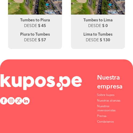
Tumbes to Piura
Tumbes to Lima
DESDE
$ 45
DESDE
$ 0
Piura to Tumbes
Lima to Tumbes
DESDE
$ 57
DESDE
$ 130
Nuestra
empresa
Sobre kupos
Nuestras alianzas
Nuestros
inversionistas
Prensa
Contáctanos