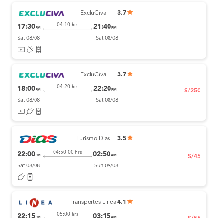
ExcluCiva
3.7
04:10 hrs
17:30
21:40
PM
PM
Sat 08/08
Sat 08/08
ExcluCiva
3.7
04:20 hrs
18:00
22:20
PM
PM
S/250
Sat 08/08
Sat 08/08
Turismo Dias
3.5
04:50:00 hrs
22:00
02:50
PM
AM
S/45
Sat 08/08
Sun 09/08
Transportes Línea
4.1
05:00 hrs
22:15
03:15
PM
AM