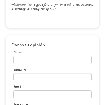
wfwffmkemfkemrgjeoirjf3iorunjeknfviurehfnerknvociefdmv
skjnviuhgnvikjsenlvjkenvkjenskjv
Danos
tu opinión
Name
Surname
Email
Telephone