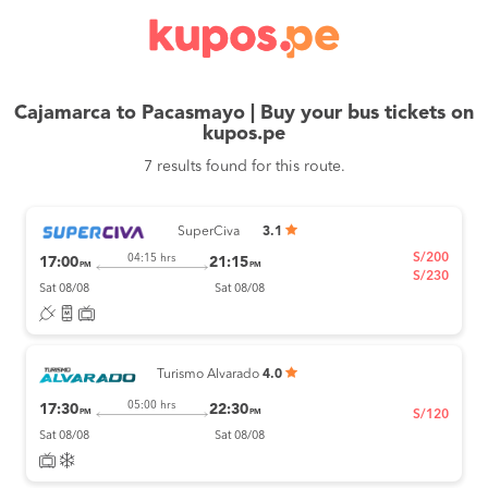
Cajamarca to Pacasmayo | Buy your bus tickets on
kupos.pe
7 results found for this route.
SuperCiva
3.1
S/200
04:15 hrs
17:00
21:15
PM
PM
S/230
Sat 08/08
Sat 08/08
Turismo Alvarado
4.0
05:00 hrs
17:30
22:30
PM
PM
S/120
Sat 08/08
Sat 08/08