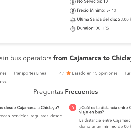
No Servicios:
13
Precio Minimo:
S/ 40
Ultima Salida del dia:
23:00 
Duration:
00 HRS
ain bus operators
from Cajamarca to Chicla
ones
Transportes Línea
4.1
Basado en 15 opiniones
Tur
ones
Preguntas
Frecuentes
6
os desde Cajamarca a Chiclayo?
¿Cuál es la distancia entre
viaje en bus?
ecen servicios regulares desde
La distancia entre Cajamar
demorar un mínimo de 00 h