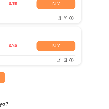
S/55
BUY
S/40
BUY
ayo?