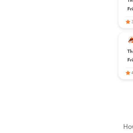
Th
Fr
Th
Fr
How