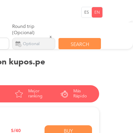
ES
EN
Round trip
(Opcional)
x
SEARCH
 on kupos.pe
Mejor
Más
ranking
Rápido
S/40
BUY