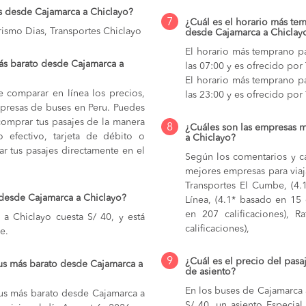
s desde Cajamarca a Chiclayo?
7
¿Cuál es el horario más tem
rismo Dias, Transportes Chiclayo
desde Cajamarca a Chiclay
El horario más temprano pa
ás barato desde Cajamarca a
las 07:00 y es ofrecido po
El horario más temprano pa
e comparar en línea los precios,
las 23:00 y es ofrecido por
mpresas de buses en Peru. Puedes
comprar tus pasajes de la manera
8
¿Cuáles son las empresas 
do efectivo, tarjeta de débito o
a Chiclayo?
r tus pasajes directamente en el
Según los comentarios y ca
mejores empresas para viaj
Transportes El Cumbe, (4.1
 desde Cajamarca a Chiclayo?
Línea, (4.1* basado en 15 
en 207 calificaciones), R
a Chiclayo cuesta S/ 40, y está
calificaciones),
e.
9
¿Cuál es el precio del pas
us más barato desde Cajamarca a
de asiento?
En los buses de Cajamarca
bus más barato desde Cajamarca a
S/ 40,
un asiento Especial