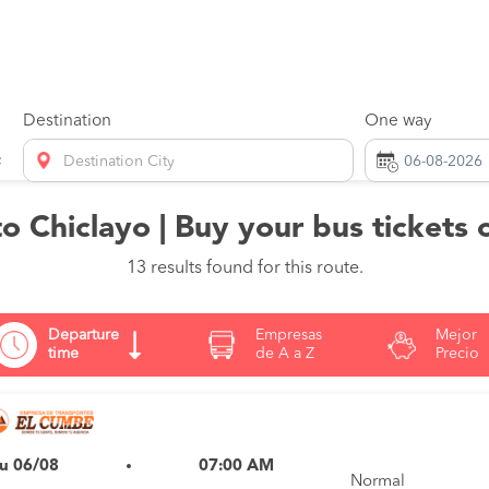
Destination
One way
Destination City
o Chiclayo | Buy your bus tickets
13 results found for this route.
Departure
Empresas
Mejor
time
de A a Z
Precio
u 06/08
07:00 AM
Normal