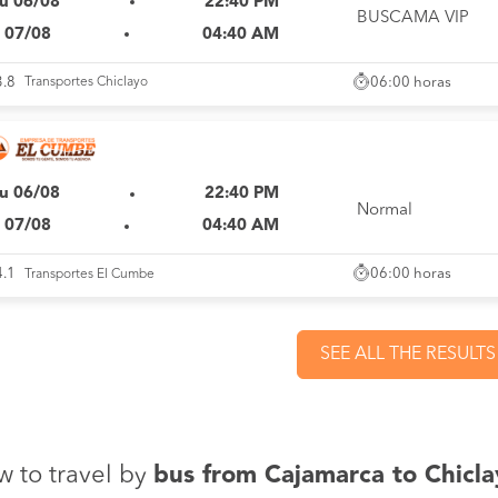
u 06/08
22:40 PM
BUSCAMA VIP
i 07/08
04:40 AM
06:00 horas
3.8
Transportes Chiclayo
u 06/08
22:40 PM
Normal
i 07/08
04:40 AM
06:00 horas
4.1
Transportes El Cumbe
SEE ALL THE RESULTS
 to travel by
bus from Cajamarca to Chicl