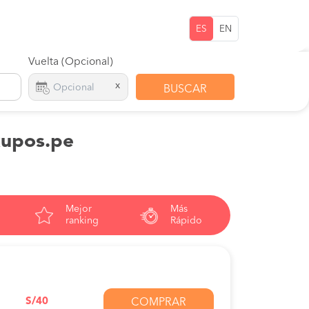
ES
EN
Vuelta (Opcional)
x
BUSCAR
kupos.pe
Mejor
Más
ranking
Rápido
S/40
COMPRAR