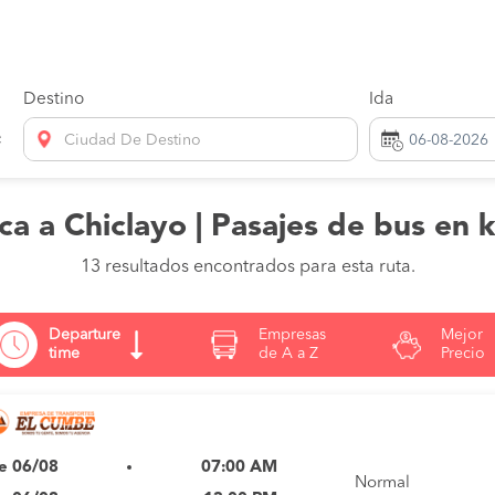
Destino
Ida
Ciudad De Destino
ca a Chiclayo | Pasajes de bus en 
13 resultados encontrados para esta ruta.
Departure
Empresas
Mejor
time
de A a Z
Precio
e 06/08
07:00 AM
Normal