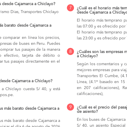
s desde Cajamarca a Chiclayo?
7
¿Cuál es el horario más tem
rismo Dias, Transportes Chiclayo
desde Cajamarca a Chiclay
El horario más temprano pa
ás barato desde Cajamarca a
las 07:00 y es ofrecido po
El horario más temprano pa
e comparar en línea los precios,
las 23:00 y es ofrecido por
mpresas de buses en Peru. Puedes
comprar tus pasajes de la manera
8
¿Cuáles son las empresas 
do efectivo, tarjeta de débito o
a Chiclayo?
r tus pasajes directamente en el
Según los comentarios y ca
mejores empresas para viaj
Transportes El Cumbe, (4.1
 desde Cajamarca a Chiclayo?
Línea, (4.1* basado en 15 
en 207 calificaciones), R
a Chiclayo cuesta S/ 40, y está
calificaciones),
upos.pe.
9
¿Cuál es el precio del pas
us más barato desde Cajamarca a
de asiento?
En los buses de Cajamarca
bus más barato desde Cajamarca a
S/ 40,
un asiento Especial
viajar el día 6 de agosto de 2026