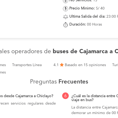
No Servicios:
13
Precio Minimo:
S/ 40
Ultima Salida del dia:
23:00 
Duración:
00 Horas
pales operadores de
buses de Cajamarca a C
ones
Transportes Línea
4.1
Basado en 15 opiniones
Tur
ones
Preguntas
Frecuentes
6
os desde Cajamarca a Chiclayo?
¿Cuál es la distancia entre
viaje en bus?
ecen servicios regulares desde
La distancia entre Cajamar
demorar un mínimo de 00 h