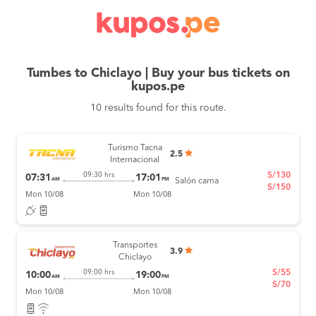
Tumbes to Chiclayo | Buy your bus tickets on
kupos.pe
10 results found for this route.
Turismo Tacna
2.5
Internacional
S/130
09:30 hrs
07:31
17:01
AM
PM
Salón cama
S/150
Mon 10/08
Mon 10/08
Transportes
3.9
Chiclayo
S/55
09:00 hrs
10:00
19:00
AM
PM
S/70
Mon 10/08
Mon 10/08