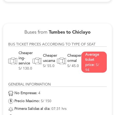
Buses from
Tumbes to Chiclayo
BUS TICKET PRICES ACCORDING TO TYPE OF SEAT
Cheaper
Average
Cheaper
Cheaper
ing-
ticket
uscama
ormal
service
price:
S/
S/ 55.0
S/ 45.0
S/ 130.0
94
GENERAL INFORMATION
No Empresas:
4
Precio Maximo:
S/ 150
Primera Salidas al dia:
07:31 hrs