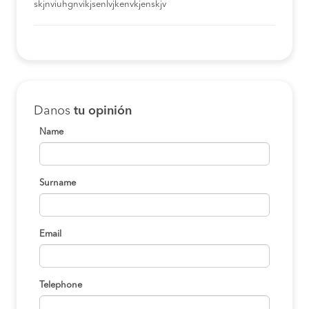
skjnviuhgnvikjsenlvjkenvkjenskjv
Danos
tu opinión
Name
Surname
Email
Telephone