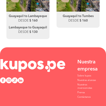
Guayaquil to Lambayeque
Guayaquil to Tumbes
DESDE
$ 160
DESDE
$ 160
Lambayeque to Guayaquil
DESDE
$ 130
Nuestra
empresa
Sobre kupos
Nuestras alianzas
Nuestros
inversionistas
Prensa
Contáctanos