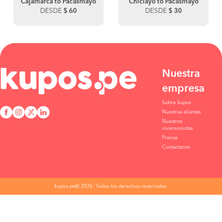
Cajamarca to Pacasmayo
Chiclayo to Pacasmayo
DESDE
$ 60
DESDE
$ 30
Nuestra
empresa
Sobre kupos
Nuestras alianzas
Nuestros
inversionistas
Prensa
Contáctanos
kupos.pe© 2026. Todos los derechos reservados.