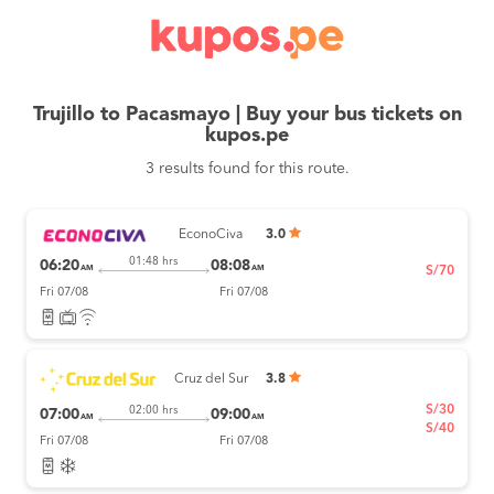
Trujillo to Pacasmayo | Buy your bus tickets on
kupos.pe
3 results found for this route.
EconoCiva
3.0
01:48 hrs
06:20
08:08
AM
AM
S/70
Fri 07/08
Fri 07/08
Cruz del Sur
3.8
S/30
02:00 hrs
07:00
09:00
AM
AM
S/40
Fri 07/08
Fri 07/08