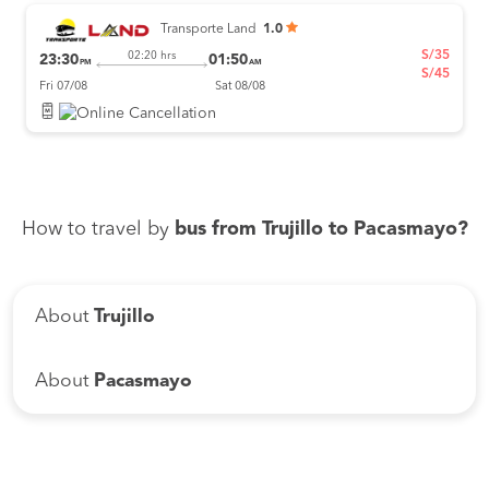
Transporte Land
1.0
S/35
02:20 hrs
23:30
01:50
PM
AM
S/45
Fri 07/08
Sat 08/08
How to travel by
bus from Trujillo to Pacasmayo?
About
Trujillo
About
Pacasmayo