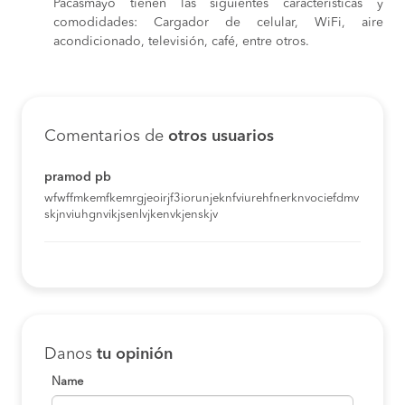
Pacasmayo tienen las siguientes características y
comodidades: Cargador de celular, WiFi, aire
acondicionado, televisión, café, entre otros.
Comentarios de
otros usuarios
pramod pb
wfwffmkemfkemrgjeoirjf3iorunjeknfviurehfnerknvociefdmv
skjnviuhgnvikjsenlvjkenvkjenskjv
Danos
tu opinión
Name