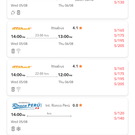
Salón cama
S/130
Wed 05/08
Thu 06/08
Ittsabus
4.1
S/165
S/175
23:00 hrs
14:00
13:00
PM
PM
S/195
Wed 05/08
Thu 06/08
S/205
Ittsabus
4.1
S/165
S/175
22:00 hrs
14:00
12:00
PM
PM
S/195
Wed 05/08
Thu 06/08
S/205
Int. Ronco Perú
0.0
S/120
hrs
14:00
PM
S/140
Wed 05/08