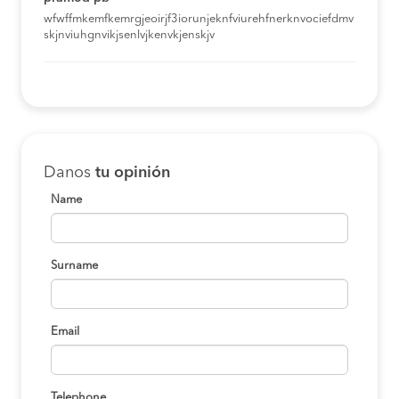
wfwffmkemfkemrgjeoirjf3iorunjeknfviurehfnerknvociefdmv
skjnviuhgnvikjsenlvjkenvkjenskjv
Danos
tu opinión
Name
Surname
Email
Telephone