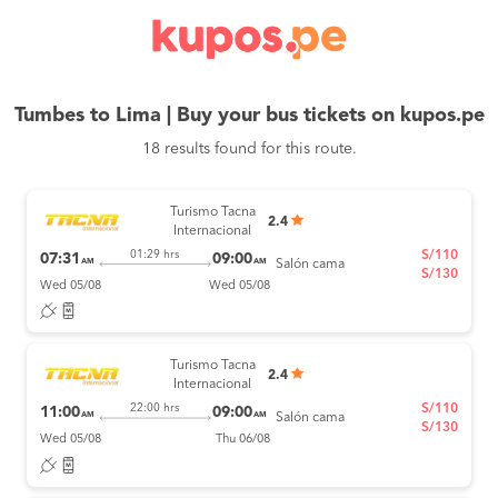
Tumbes to Lima | Buy your bus tickets on kupos.pe
18 results found for this route.
Turismo Tacna
2.4
Internacional
S/110
01:29 hrs
07:31
09:00
AM
AM
Salón cama
S/130
Wed 05/08
Wed 05/08
Turismo Tacna
2.4
Internacional
S/110
22:00 hrs
11:00
09:00
AM
AM
Salón cama
S/130
Wed 05/08
Thu 06/08