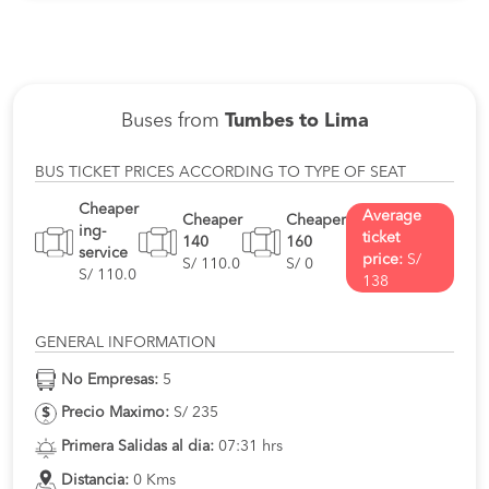
Buses from
Tumbes to Lima
BUS TICKET PRICES ACCORDING TO TYPE OF SEAT
Cheaper
Average
Cheaper
Cheaper
ing-
ticket
140
160
service
price:
S/
S/ 110.0
S/ 0
S/ 110.0
138
GENERAL INFORMATION
No Empresas:
5
Precio Maximo:
S/ 235
Primera Salidas al dia:
07:31 hrs
Distancia:
0 Kms