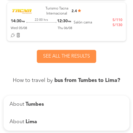
Turismo Tacna
2.4
Internacional
S/110
22:00 hrs
14:30
12:30
PM
PM
Salón cama
S/130
Wed 05/08
Thu 06/08
SEE ALL THE RESULTS
How to travel by
bus from Tumbes to Lima?
About
Tumbes
About
Lima