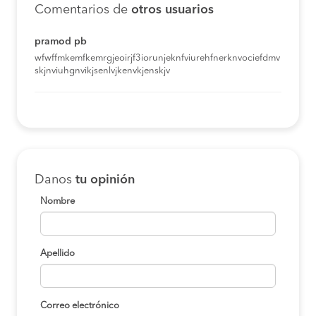
Comentarios de
otros usuarios
pramod pb
wfwffmkemfkemrgjeoirjf3iorunjeknfviurehfnerknvociefdmv
skjnviuhgnvikjsenlvjkenvkjenskjv
Danos
tu opinión
Nombre
Apellido
Correo electrónico