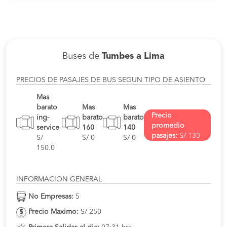
Buses de
Tumbes a Lima
PRECIOS DE PASAJES DE BUS SEGUN TIPO DE ASIENTO
Mas
barato
Mas
Mas
Precio
ing-
barato
barato
promedio
service
160
140
pasajes:
S/ 133
S/
S/ 0
S/ 0
150.0
INFORMACION GENERAL
No Empresas:
5
Precio Maximo:
S/ 250