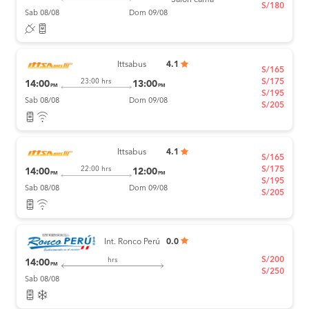
Salón cama
S/180
Sab 08/08
Dom 09/08
Ittsabus
4.1
S/165
S/175
23:00 hrs
14:00
13:00
PM
PM
S/195
Sab 08/08
Dom 09/08
S/205
Ittsabus
4.1
S/165
S/175
22:00 hrs
14:00
12:00
PM
PM
S/195
Sab 08/08
Dom 09/08
S/205
Int. Ronco Perú
0.0
S/200
hrs
14:00
PM
S/250
Sab 08/08