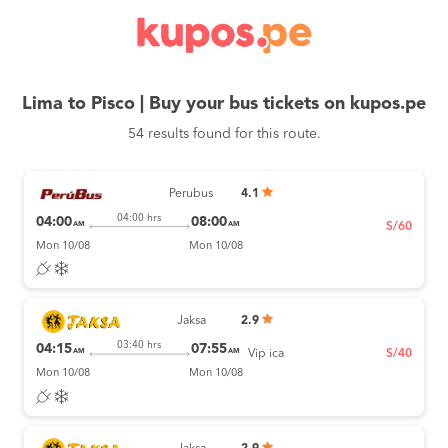
Lima to Pisco | Buy your bus tickets on kupos.pe
54 results found for this route.
Perubus
4.1
04:00 hrs
04:00
08:00
AM
AM
S/60
Mon 10/08
Mon 10/08
Jaksa
2.9
03:40 hrs
04:15
07:55
AM
AM
Vip ica
S/40
Mon 10/08
Mon 10/08