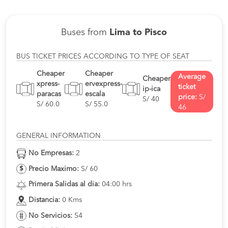
Buses from
Lima to Pisco
BUS TICKET PRICES ACCORDING TO TYPE OF SEAT
Cheaper
Cheaper
Average
Cheaper
xpress-
ervexpress-
ticket
ip-ica
paracas
escala
price:
S/
S/ 40
S/ 60.0
S/ 55.0
46
GENERAL INFORMATION
No Empresas:
2
Precio Maximo:
S/ 60
Primera Salidas al dia:
04:00 hrs
Distancia:
0 Kms
No Servicios:
54