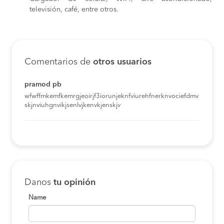
televisión, café, entre otros.
Comentarios de
otros usuarios
pramod pb
wfwffmkemfkemrgjeoirjf3iorunjeknfviurehfnerknvociefdmv
skjnviuhgnvikjsenlvjkenvkjenskjv
Danos
tu opinión
Name