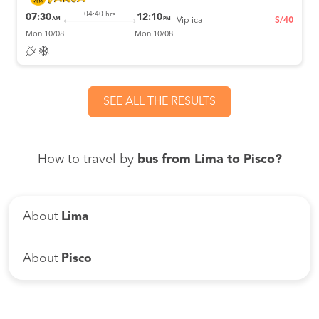
04:40 hrs
07:30
12:10
AM
PM
Vip ica
S/40
Mon 10/08
Mon 10/08
SEE ALL THE RESULTS
How to travel by
bus from Lima to Pisco?
About
Lima
About
Pisco