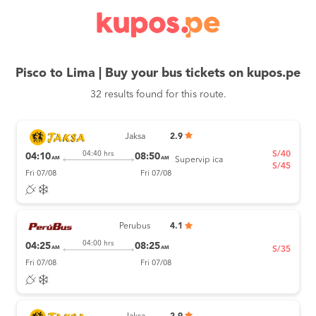
Pisco to Lima | Buy your bus tickets on kupos.pe
32 results found for this route.
Jaksa
2.9
S/40
04:40 hrs
04:10
08:50
AM
AM
Supervip ica
S/45
Fri 07/08
Fri 07/08
Perubus
4.1
04:00 hrs
04:25
08:25
AM
AM
S/35
Fri 07/08
Fri 07/08