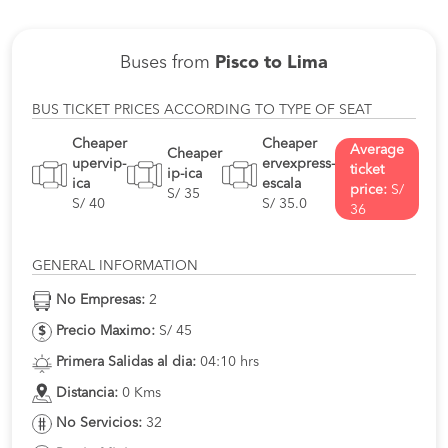
Buses from
Pisco to Lima
BUS TICKET PRICES ACCORDING TO TYPE OF SEAT
Cheaper
Cheaper
Average
Cheaper
upervip-
ervexpress-
ticket
ip-ica
ica
escala
price:
S/
S/ 35
S/ 40
S/ 35.0
36
GENERAL INFORMATION
No Empresas:
2
Precio Maximo:
S/ 45
Primera Salidas al dia:
04:10 hrs
Distancia:
0 Kms
No Servicios:
32