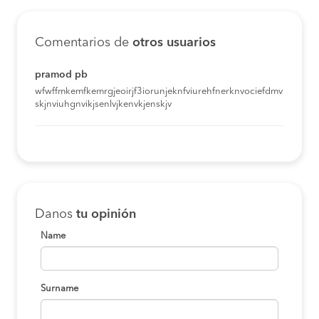
Comentarios de
otros usuarios
pramod pb
wfwffmkemfkemrgjeoirjf3iorunjeknfviurehfnerknvociefdmv
skjnviuhgnvikjsenlvjkenvkjenskjv
Danos
tu opinión
Name
Surname