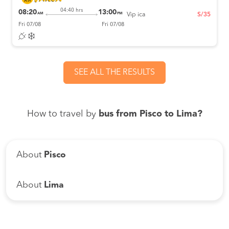
04:40 hrs
08:20
13:00
AM
PM
Vip ica
S/35
Fri 07/08
Fri 07/08
SEE ALL THE RESULTS
How to travel by
bus from Pisco to Lima?
About
Pisco
About
Lima