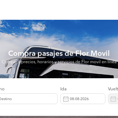
Compra pasajes de
Flor Movil
Compara precios, horarios y servicios de Flor movil en línea
ino
Ida
Vuel
Destino