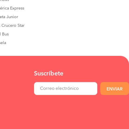
rica Express
eta Junior
 Crucero Star
l Bus
ela
Suscríbete
ENVIAR