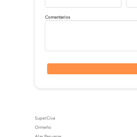
Comentarios
SuperCiva
Ormeño
Alas Peruanas