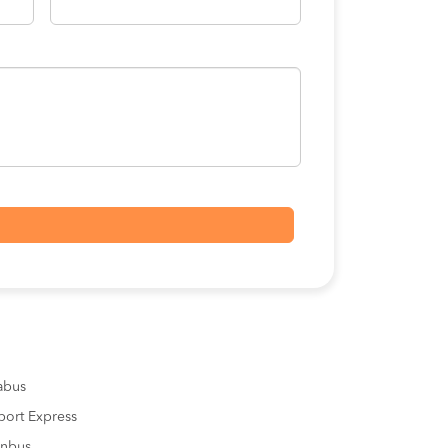
sabus
port Express
inbus