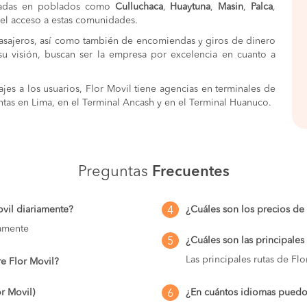
paradas en poblados como
Culluchaca
,
Huaytuna
,
Masin
,
Palca
,
o el acceso a estas comunidades.
pasajeros, así como también de encomiendas y giros de dinero
u visión, buscan ser la empresa por excelencia en cuanto a
ajes a los usuarios, Flor Movil tiene agencias en terminales de
antas en Lima, en el Terminal Ancash y en el Terminal Huanuco.
Preguntas
Frecuentes
ovil diariamente?
¿Cuáles son los precios de
4
iamente
¿Cuáles son las principales
5
Las principales rutas de Flo
re Flor Movil?
r Movil)
¿En cuántos idiomas puedo 
6