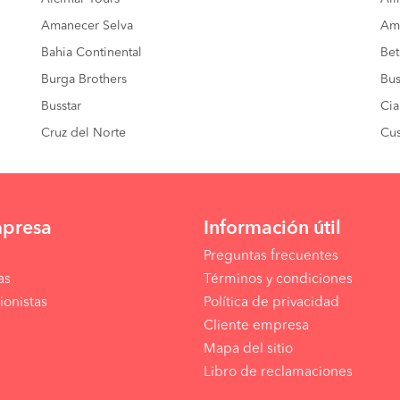
Amanecer Selva
Amé
Bahia Continental
Bet
Burga Brothers
Bus
Busstar
Cia
Cruz del Norte
Cus
mpresa
Información útil
Preguntas frecuentes
as
Términos y condiciones
ionistas
Política de privacidad
Cliente empresa
Mapa del sitio
Libro de reclamaciones