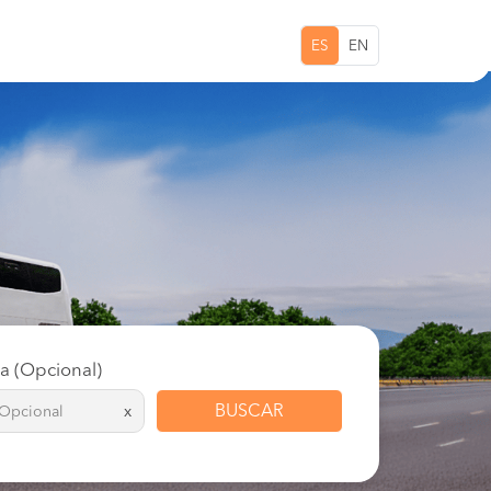
ES
EN
ta (Opcional)
BUSCAR
x