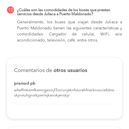
10
¿Cuáles son las comodidades de los buses que prestan
servicios desde Juliaca a Puerto Maldonado?
Generalmente, los buses que viajan desde Juliaca a
Puerto Maldonado tienen las siguientes características y
comodidades: Cargador de celular, WiFi, aire
acondicionado, televisión, café, entre otros.
Comentarios de
otros usuarios
pramod pb
wfwffmkemfkemrgjeoirjf3iorunjeknfviurehfnerknvociefdmv
skjnviuhgnvikjsenlvjkenvkjenskjv