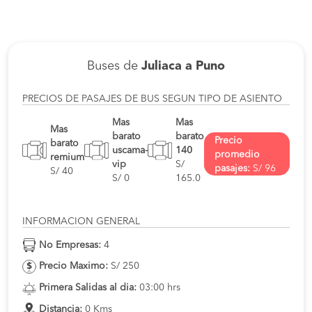
Buses de
Juliaca a Puno
PRECIOS DE PASAJES DE BUS SEGUN TIPO DE ASIENTO
Mas
Mas
Mas
barato
barato
Precio
barato
uscama-
140
promedio
remium
vip
S/
pasajes:
S/ 96
S/ 40
S/ 0
165.0
INFORMACION GENERAL
No Empresas:
4
Precio Maximo:
S/ 250
Primera Salidas al dia:
03:00 hrs
Distancia:
0 Kms