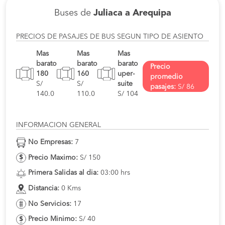
Buses de
Juliaca a Arequipa
PRECIOS DE PASAJES DE BUS SEGUN TIPO DE ASIENTO
Mas
Mas
Mas
barato
barato
barato
Precio
180
160
uper-
promedio
S/
S/
suite
pasajes:
S/ 86
140.0
110.0
S/ 104
INFORMACION GENERAL
No Empresas:
7
Precio Maximo:
S/ 150
Primera Salidas al dia:
03:00 hrs
Distancia:
0 Kms
No Servicios:
17
Precio Minimo:
S/ 40