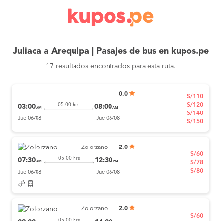
Juliaca a Arequipa | Pasajes de bus en kupos.pe
17 resultados encontrados para esta ruta.
0.0
S/110
S/120
05:00 hrs
03:00
08:00
AM
AM
S/140
Jue 06/08
Jue 06/08
S/150
Zolorzano
2.0
S/60
05:00 hrs
07:30
12:30
AM
PM
S/78
S/80
Jue 06/08
Jue 06/08
Zolorzano
2.0
S/60
05:00 hrs