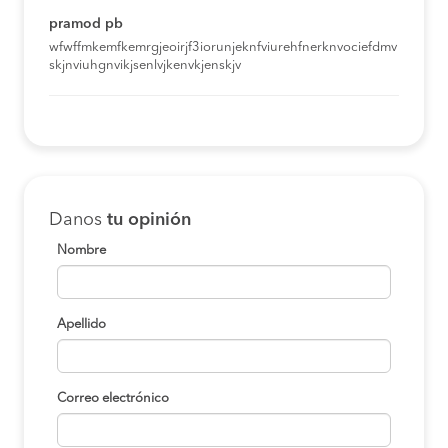
pramod pb
wfwffmkemfkemrgjeoirjf3iorunjeknfviurehfnerknvociefdmv
skjnviuhgnvikjsenlvjkenvkjenskjv
Danos
tu opinión
Nombre
Apellido
Correo electrónico