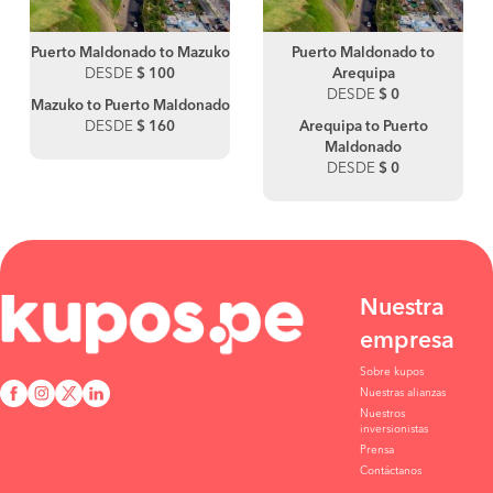
Puerto Maldonado to Mazuko
Puerto Maldonado to
DESDE
$ 100
Arequipa
DESDE
$ 0
Mazuko to Puerto Maldonado
DESDE
$ 160
Arequipa to Puerto
Maldonado
DESDE
$ 0
Nuestra
empresa
Sobre kupos
Nuestras alianzas
Nuestros
inversionistas
Prensa
Contáctanos