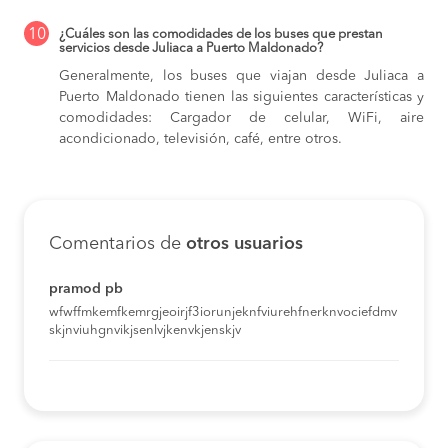
10
¿Cuáles son las comodidades de los buses que prestan
servicios desde Juliaca a Puerto Maldonado?
Generalmente, los buses que viajan desde Juliaca a
Puerto Maldonado tienen las siguientes características y
comodidades: Cargador de celular, WiFi, aire
acondicionado, televisión, café, entre otros.
Comentarios de
otros usuarios
pramod pb
wfwffmkemfkemrgjeoirjf3iorunjeknfviurehfnerknvociefdmv
skjnviuhgnvikjsenlvjkenvkjenskjv