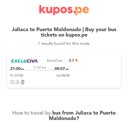
Juliaca to Puerto Maldonado | Buy your bus
tickets on kupos.pe
1 results found for this route.
ExcluCiva
3.7
11:07 hrs
21:00
08:07
PM
AM
Fri 07/08
Sat 08/08
How to travel by
bus from Juliaca to Puerto
Maldonado?