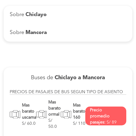
Sobre
Chiclayo
Sobre
Mancora
Buses de
Chiclayo a Mancora
PRECIOS DE PASAJES DE BUS SEGUN TIPO DE ASIENTO
Mas
Mas
Mas
barato
Precio
barato
barato
ormal
promedio
uscama
160
S/
pasajes:
S/ 89
S/ 60.0
S/ 110
50.0