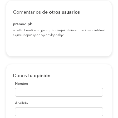
Comentarios de
otros usuarios
pramod pb
wfwffmkemfkemrgjeoirjf3iorunjeknfviurehfnerknvociefdmv
skjnviuhgnvikjsenlvjkenvkjenskjv
Danos
tu opinión
Nombre
Apellido