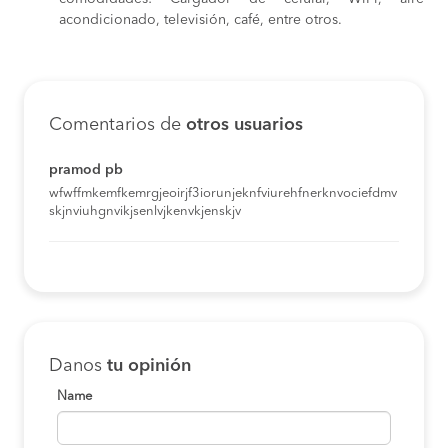
acondicionado, televisión, café, entre otros.
Comentarios de
otros usuarios
pramod pb
wfwffmkemfkemrgjeoirjf3iorunjeknfviurehfnerknvociefdmv
skjnviuhgnvikjsenlvjkenvkjenskjv
Danos
tu opinión
Name