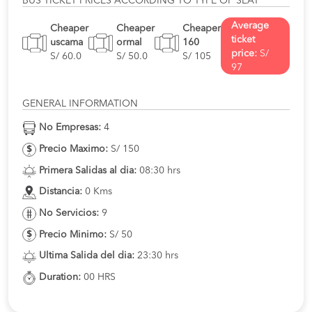
BUS TICKET PRICES ACCORDING TO TYPE OF SEAT
Average
Cheaper
Cheaper
Cheaper
ticket
uscama
ormal
160
price:
S/
S/ 60.0
S/ 50.0
S/ 105
97
GENERAL INFORMATION
No Empresas:
4
Precio Maximo:
S/ 150
Primera Salidas al dia:
08:30 hrs
Distancia:
0 Kms
No Servicios:
9
Precio Minimo:
S/ 50
Ultima Salida del dia:
23:30 hrs
Duration:
00 HRS