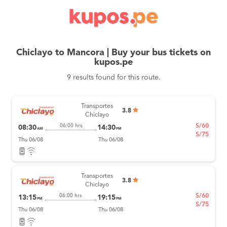
Chiclayo to Mancora | Buy your bus tickets on
kupos.pe
9 results found for this route.
Transportes
3.8
Chiclayo
S/60
06:00 hrs
08:30
14:30
AM
PM
S/75
Thu 06/08
Thu 06/08
Transportes
3.8
Chiclayo
S/60
06:00 hrs
13:15
19:15
PM
PM
S/75
Thu 06/08
Thu 06/08