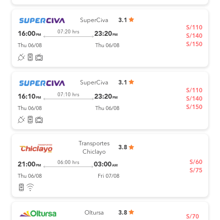
SuperCiva
3.1
S/110
07:20 hrs
16:00
23:20
PM
PM
S/140
S/150
Thu 06/08
Thu 06/08
SuperCiva
3.1
S/110
07:10 hrs
16:10
23:20
PM
PM
S/140
S/150
Thu 06/08
Thu 06/08
Transportes
3.8
Chiclayo
S/60
06:00 hrs
21:00
03:00
PM
AM
S/75
Thu 06/08
Fri 07/08
Oltursa
3.8
S/70