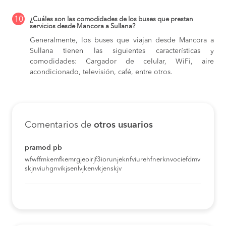
10
¿Cuáles son las comodidades de los buses que prestan
servicios desde Mancora a Sullana?
Generalmente, los buses que viajan desde Mancora a
Sullana tienen las siguientes características y
comodidades: Cargador de celular, WiFi, aire
acondicionado, televisión, café, entre otros.
Comentarios de
otros usuarios
pramod pb
wfwffmkemfkemrgjeoirjf3iorunjeknfviurehfnerknvociefdmv
skjnviuhgnvikjsenlvjkenvkjenskjv