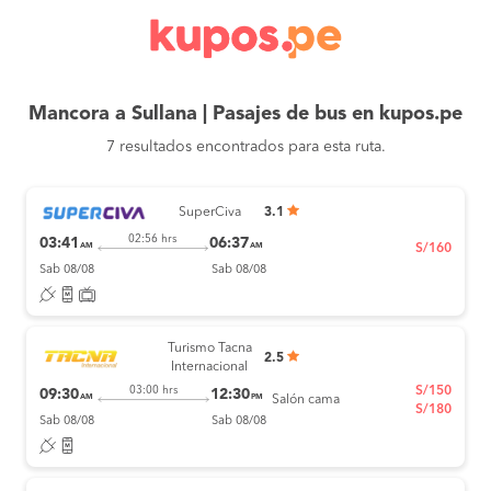
Mancora a Sullana | Pasajes de bus en kupos.pe
7 resultados encontrados para esta ruta.
SuperCiva
3.1
02:56 hrs
03:41
06:37
AM
AM
S/160
Sab 08/08
Sab 08/08
Turismo Tacna
2.5
Internacional
S/150
03:00 hrs
09:30
12:30
AM
PM
Salón cama
S/180
Sab 08/08
Sab 08/08