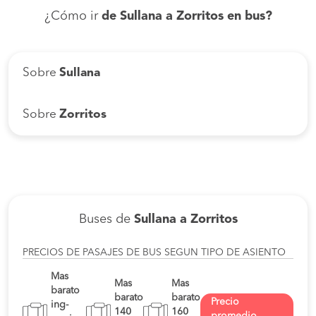
¿Cómo ir
de Sullana a Zorritos en bus?
Sobre
Sullana
Sobre
Zorritos
Buses de
Sullana a Zorritos
PRECIOS DE PASAJES DE BUS SEGUN TIPO DE ASIENTO
Mas
Mas
Mas
barato
barato
barato
Precio
ing-
140
160