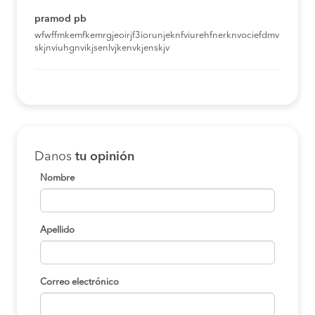
pramod pb
wfwffmkemfkemrgjeoirjf3iorunjeknfviurehfnerknvociefdmv
skjnviuhgnvikjsenlvjkenvkjenskjv
Danos
tu opinión
Nombre
Apellido
Correo electrónico