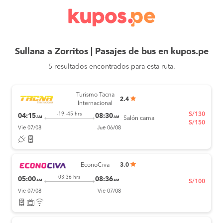
Sullana a Zorritos | Pasajes de bus en kupos.pe
5 resultados encontrados para esta ruta.
Turismo Tacna
2.4
Internacional
S/130
-19:-45 hrs
04:15
08:30
AM
AM
Salón cama
S/150
Vie 07/08
Jue 06/08
EconoCiva
3.0
03:36 hrs
05:00
08:36
AM
AM
S/100
Vie 07/08
Vie 07/08