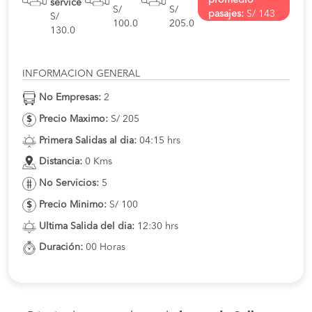
promedio
service
S/
S/
pasajes:
S/ 143
S/
100.0
205.0
130.0
INFORMACION GENERAL
No Empresas:
2
Precio Maximo:
S/ 205
Primera Salidas al dia:
04:15 hrs
Distancia:
0 Kms
No Servicios:
5
Precio Minimo:
S/ 100
Ultima Salida del dia:
12:30 hrs
Duración:
00 Horas