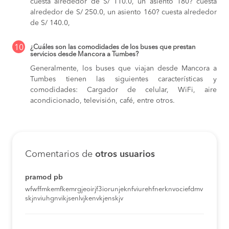
cuesta alrededor de S/ 110.0,
un asiento 180? cuesta
alrededor de S/ 250.0,
un asiento 160? cuesta alrededor
de S/ 140.0,
10
¿Cuáles son las comodidades de los buses que prestan
servicios desde Mancora a Tumbes?
Generalmente, los buses que viajan desde Mancora a
Tumbes tienen las siguientes características y
comodidades: Cargador de celular, WiFi, aire
acondicionado, televisión, café, entre otros.
Comentarios de
otros usuarios
pramod pb
wfwffmkemfkemrgjeoirjf3iorunjeknfviurehfnerknvociefdmv
skjnviuhgnvikjsenlvjkenvkjenskjv