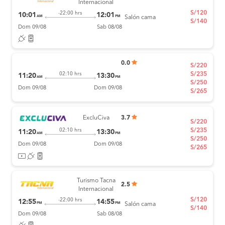
Internacional
S/120
-22:00 hrs
10:01
12:01
AM
PM
Salón cama
S/140
Dom 09/08
Sab 08/08
0.0
S/220
S/235
02:10 hrs
11:20
13:30
AM
PM
S/250
Dom 09/08
Dom 09/08
S/265
ExcluCiva
3.7
S/220
S/235
02:10 hrs
11:20
13:30
AM
PM
S/250
Dom 09/08
Dom 09/08
S/265
Turismo Tacna
2.5
Internacional
S/120
-22:00 hrs
12:55
14:55
PM
PM
Salón cama
S/140
Dom 09/08
Sab 08/08