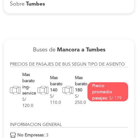
Sobre
Tumbes
Buses de
Mancora a Tumbes
PRECIOS DE PASAJES DE BUS SEGUN TIPO DE ASIENTO
Mas
Mas
Mas
barato
barato
barato
Precio
ing-
140
180
promedio
service
S/
S/
pasajes:
S/ 179
S/
110.0
250.0
120.0
INFORMACION GENERAL
No Empresas:
3