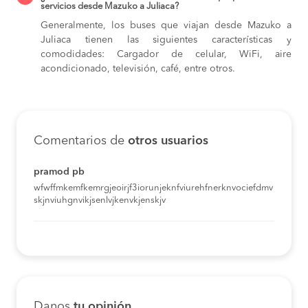
servicios desde Mazuko a Juliaca?
Generalmente, los buses que viajan desde Mazuko a
Juliaca tienen las siguientes características y
comodidades: Cargador de celular, WiFi, aire
acondicionado, televisión, café, entre otros.
Comentarios de
otros usuarios
pramod pb
wfwffmkemfkemrgjeoirjf3iorunjeknfviurehfnerknvociefdmv
skjnviuhgnvikjsenlvjkenvkjenskjv
Danos
tu opinión