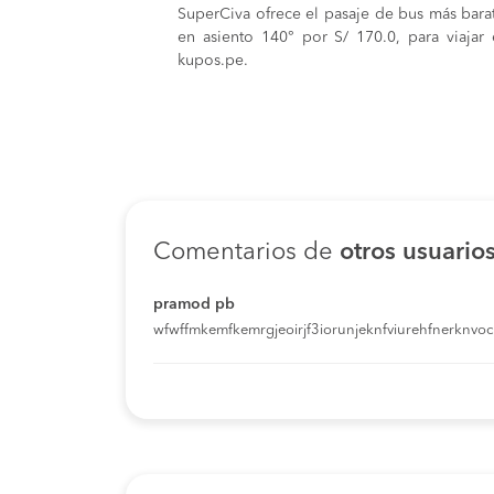
SuperCiva ofrece el pasaje de bus más bar
en asiento 140° por S/ 170.0, para viaja
kupos.pe.
Comentarios de
otros usuario
pramod pb
wfwffmkemfkemrgjeoirjf3iorunjeknfviurehfnerknvoci