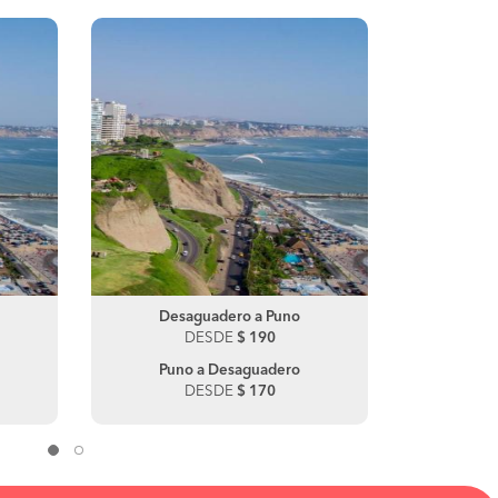
Juliaca a Arequipa
Desaguadero a Puno
Desa
Juli
DESDE
DESDE
$ 40
$ 190
DE
Arequipa a Juliaca
Puno a Desaguadero
Juli
Puno
DESDE
DESDE
$ 104
$ 170
DE