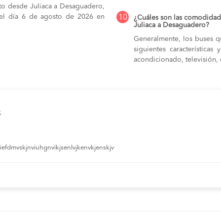
ato desde Juliaca a Desaguadero,
r el día 6 de agosto de 2026 en
10
¿Cuáles son las comodidade
Juliaca a Desaguadero?
Generalmente, los buses q
siguientes característica
acondicionado, televisión, c
s
efdmvskjnviuhgnvikjsenlvjkenvkjenskjv