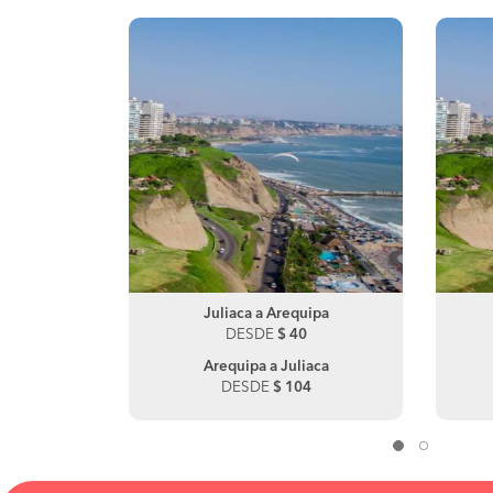
ani
Juliaca a Arequipa
Desaguadero a Puno
0
DESDE
DESDE
$ 40
$ 190
Arequipa a Juliaca
Puno a Desaguadero
DESDE
DESDE
$ 104
$ 170