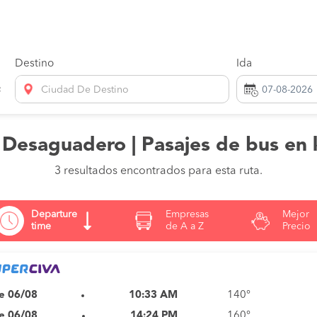
Destino
Ida
Ciudad De Destino
a Desaguadero | Pasajes de bus en
3 resultados encontrados para esta ruta.
Departure
Empresas
Mejor
time
de A a Z
Precio
e 06/08
10:33 AM
140°
e 06/08
14:24 PM
160°