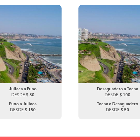
Desaguadero a Juliaca
Juliaca a Puno
Juliaca a Sicuani
Desaguadero a Tacna
DESDE
DESDE
$ 50
$ 190
DESDE
DESDE
$ 100
$ 100
Juliaca a Desaguadero
Puno a Juliaca
Tacna a Desaguadero
DESDE
DESDE
$ 150
$ 170
DESDE
$ 50