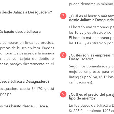
puede demorar un mínimo 
s desde Juliaca a Desaguadero?
7
¿Cuál es el horario más tem
desde Juliaca a Desaguade
El horario más temprano pa
s barato desde Juliaca a
las 10:33 y es ofrecido por
El horario más temprano pa
e comparar en línea los precios,
las 11:48 y es ofrecido por 
mpresas de buses en Peru. Puedes
comprar tus pasajes de la manera
8
¿Cuáles son las empresas m
do efectivo, tarjeta de débito o
Desaguadero?
r tus pasajes directamente en el
Según los comentarios y ca
mejores empresas para vi
Rating SuperCiva, (3.1* bas
 desde Juliaca a Desaguadero?
calificaciones),
esaguadero cuesta S/ 170, y está
upos.pe.
9
¿Cuál es el precio del pas
tipo de asiento?
En los buses de Juliaca a
us más barato desde Juliaca a
S/ 225.0,
un asiento 140? c