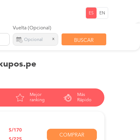
ES
EN
Vuelta (Opcional)
x
BUSCAR
 kupos.pe
Mejor
Más
ranking
Rápido
S/170
COMPRAR
S/225