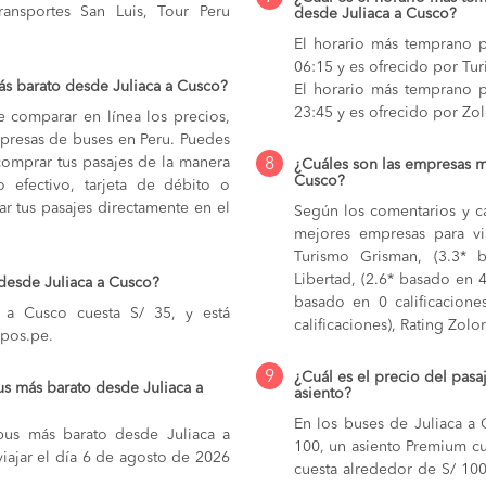
ransportes San Luis, Tour Peru
desde Juliaca a Cusco?
El horario más temprano p
06:15 y es ofrecido por Tu
s barato desde Juliaca a Cusco?
El horario más temprano p
23:45 y es ofrecido por Zo
e comparar en línea los precios,
mpresas de buses en Peru. Puedes
comprar tus pasajes de la manera
8
¿Cuáles son las empresas m
Cusco?
do efectivo, tarjeta de débito o
r tus pasajes directamente en el
Según los comentarios y ca
mejores empresas para vi
Turismo Grisman, (3.3* b
Libertad, (2.6* basado en 4 
 desde Juliaca a Cusco?
basado en 0 calificacione
 a Cusco cuesta S/ 35, y está
calificaciones), Rating Zolo
upos.pe.
9
¿Cuál es el precio del pasa
us más barato desde Juliaca a
asiento?
En los buses de Juliaca a
 bus más barato desde Juliaca a
100,
un asiento Premium cu
iajar el día 6 de agosto de 2026
cuesta alrededor de S/ 10