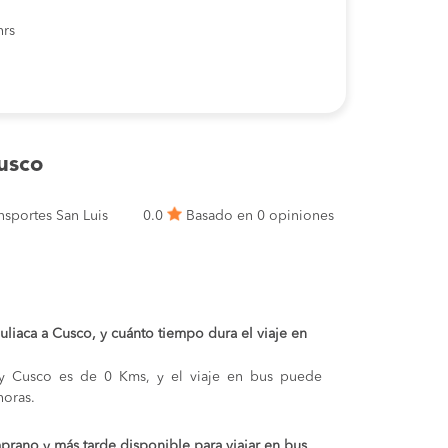
hrs
usco
nsportes San Luis
0.0
Basado en 0 opiniones
Juliaca a Cusco, y cuánto tiempo dura el viaje en
a y Cusco es de 0 Kms, y el viaje en bus puede
oras.
prano y más tarde disponible para viajar en bus