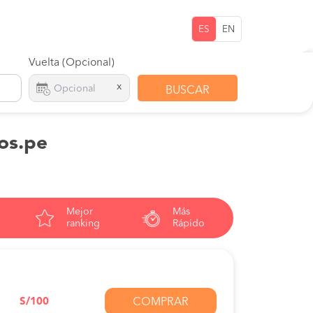
ES
EN
Vuelta (Opcional)
x
BUSCAR
pos.pe
Mejor
Más
ranking
Rápido
S/100
COMPRAR