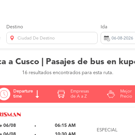
Destino
Ida
Ciudad De Destino
ca a Cusco | Pasajes de bus en ku
16 resultados encontrados para esta ruta.
Departure
Empresas
Mejor
time
de A a Z
Precio
e 06/08
06:15 AM
ESPECIAL
e 06/08
10:30 AM