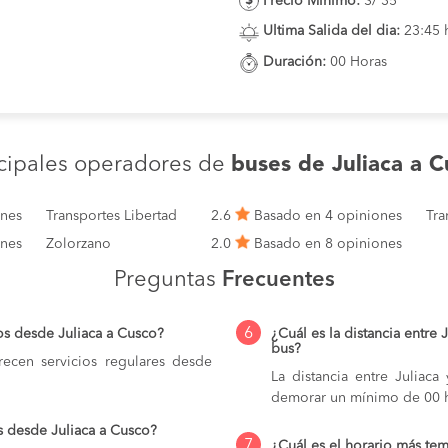
Precio Minimo:
S/ 35
Ultima Salida del dia:
23:45 
Duración:
00 Horas
ncipales operadores de
buses de Juliaca a C
ones
Transportes Libertad
2.6
Basado en 4 opiniones
Tra
ones
Zolorzano
2.0
Basado en 8 opiniones
Preguntas
Frecuentes
6
os desde Juliaca a Cusco?
¿Cuál es la distancia entre 
bus?
ecen servicios regulares desde
La distancia entre Juliac
demorar un mínimo de 00 h
s desde Juliaca a Cusco?
7
¿Cuál es el horario más tem