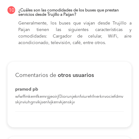
10
¿Cuáles son las comodidades de los buses que prestan
servicios desde Trujillo a Paijan?
Generalmente, los buses que viajan desde Trujillo a
Paijan tienen las siguientes características y
comodidades: Cargador de celular, WiFi, aire
acondicionado, televisión, café, entre otros.
Comentarios de
otros usuarios
pramod pb
wfwffmkemfkemrgjeoirjf3iorunjeknfviurehfnerknvociefdmv
skjnviuhgnvikjsenlvjkenvkjenskjv