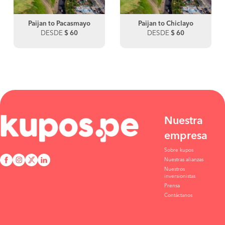
Paijan to Pacasmayo
Paijan to Chiclayo
DESDE
$ 60
DESDE
$ 60
Nuestra
empresa
Sobre kupos
Nuestras alianzas
Nuestros
inversionistas
Prensa
Contáctanos