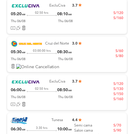
ExcluCiva
3.7
S/120
02:50 hrs
05:20
08:10
AM
AM
S/160
Thu 06/08
Thu 06/08
Cruz del Norte
3.0
S/60
03:00:00 hrs
05:30
08:30
AM
AM
S/80
Thu 06/08
Thu 06/08
ExcluCiva
3.7
S/120
S/130
02:50 hrs
06:00
08:50
AM
AM
S/150
Thu 06/08
Thu 06/08
S/160
Tunesa
4.4
Semi cama
S/70
3:30 hrs
06:30
10:00
AM
AM
Salon cama
S/90