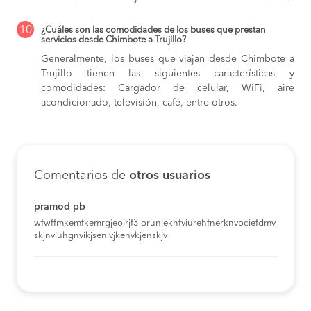
10
¿Cuáles son las comodidades de los buses que prestan
servicios desde Chimbote a Trujillo?
Generalmente, los buses que viajan desde Chimbote a
Trujillo tienen las siguientes características y
comodidades: Cargador de celular, WiFi, aire
acondicionado, televisión, café, entre otros.
Comentarios de
otros usuarios
pramod pb
wfwffmkemfkemrgjeoirjf3iorunjeknfviurehfnerknvociefdmv
skjnviuhgnvikjsenlvjkenvkjenskjv