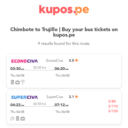
Chimbote to Trujillo | Buy your bus tickets on
kupos.pe
9 results found for this route.
EconoCiva
3.0
02:50 hrs
03:30
06:20
AM
AM
Thu 06/08
Thu 06/08
SuperCiva
3.1
S/80
02:50 hrs
04:22
07:12
AM
AM
S/110
S/120
Thu 06/08
Thu 06/08