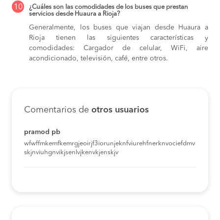
10
¿Cuáles son las comodidades de los buses que prestan
servicios desde Huaura a Rioja?
Generalmente, los buses que viajan desde Huaura a
Rioja tienen las siguientes características y
comodidades: Cargador de celular, WiFi, aire
acondicionado, televisión, café, entre otros.
Comentarios de
otros usuarios
pramod pb
wfwffmkemfkemrgjeoirjf3iorunjeknfviurehfnerknvociefdmv
skjnviuhgnvikjsenlvjkenvkjenskjv