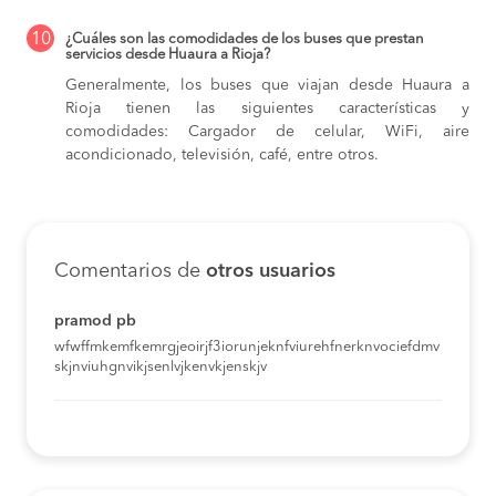
10
¿Cuáles son las comodidades de los buses que prestan
servicios desde Huaura a Rioja?
Generalmente, los buses que viajan desde Huaura a
Rioja tienen las siguientes características y
comodidades: Cargador de celular, WiFi, aire
acondicionado, televisión, café, entre otros.
Comentarios de
otros usuarios
pramod pb
wfwffmkemfkemrgjeoirjf3iorunjeknfviurehfnerknvociefdmv
skjnviuhgnvikjsenlvjkenvkjenskjv