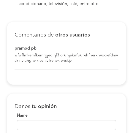
acondicionado, televisión, café, entre otros.
Comentarios de
otros usuarios
pramod pb
wfwffmkemfkemrgjeoirjf3iorunjeknfviurehfnerknvociefdmv
skjnviuhgnvikjsenlvjkenvkjenskjv
Danos
tu opinión
Name