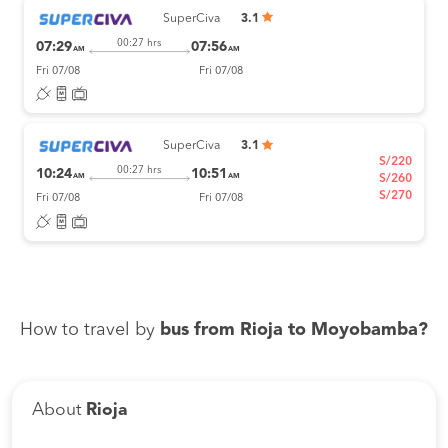
SuperCiva
3.1
00:27 hrs
07:29
07:56
AM
AM
Fri 07/08
Fri 07/08
SuperCiva
3.1
S/220
00:27 hrs
10:24
10:51
AM
AM
S/260
S/270
Fri 07/08
Fri 07/08
How to travel by
bus from Rioja to Moyobamba?
About
Rioja