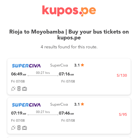
Rioja to Moyobamba | Buy your bus tickets on
kupos.pe
4 results found for this route.
SuperCiva
3.1
00:27 hrs
06:49
07:16
AM
AM
S/130
Fri 07/08
Fri 07/08
SuperCiva
3.1
00:27 hrs
07:19
07:46
AM
AM
S/95
Fri 07/08
Fri 07/08