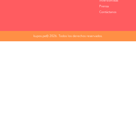
inversionistas
Prensa
Contáctanos
kupos.pe© 2026. Todos los derechos reservados.