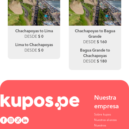
Chachapoyas to Lima
Chachapoyas to Bagua
DESDE
$ 0
Grande
DESDE
$ 160
Lima to Chachapoyas
DESDE
$ 0
Bagua Grande to
Chachapoyas
DESDE
$ 180
Nuestra
empresa
Sobre kupos
Nuestras alianzas
Nuestros