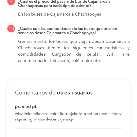
9
¿Cuál es el precio del pasaje de bus de Cajamarca a
Chachapoyas para cada tipo de asiento?
En los buses de Cajamarca a Chachapoyas
10
¿Cuáles son las comodidades de los buses que prestan
servicios desde Cajamarca a Chachapoyas?
Generalmente, los buses que viajan desde Cajamarca a
Chachapoyas tienen las siguientes características y
comodidades: Cargador de celular, WiFi, aire
acondicionado, televisión, café, entre otros.
Comentarios de
otros usuarios
pramod pb
wfwffmkemfkemrgjeoirjf3iorunjeknfviurehfnerknvociefdmv
skjnviuhgnvikjsenlvjkenvkjenskjv