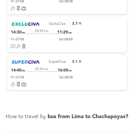
Fri 07/08
Sat 08/08
ExcluCiva
3.7
20:59 hrs
14:30
11:29
PM
AM
Fri 07/08
Sat 08/08
SuperCiva
3.1
25:20 hrs
14:40
16:00
PM
PM
Fri 07/08
Sat 08/08
How to travel by
bus from Lima to Chachapoyas?