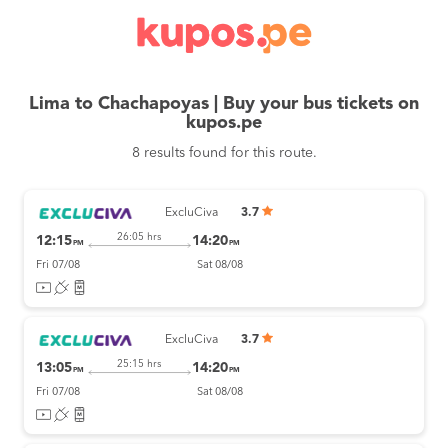
Lima to Chachapoyas | Buy your bus tickets on
kupos.pe
8 results found for this route.
ExcluCiva
3.7
26:05 hrs
12:15
14:20
PM
PM
Fri 07/08
Sat 08/08
ExcluCiva
3.7
25:15 hrs
13:05
14:20
PM
PM
Fri 07/08
Sat 08/08