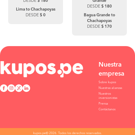
DESDE
$ 180
Grande
DESDE
$ 180
Lima to Chachapoyas
DESDE
$ 0
Bagua Grande to
Chachapoyas
DESDE
$ 170
Nuestra
empresa
Sobre kupos
Nuestras alianzas
Nuestros
inversionistas
Prensa
Contáctanos
kupos.pe© 2026. Todos los derechos reservados.