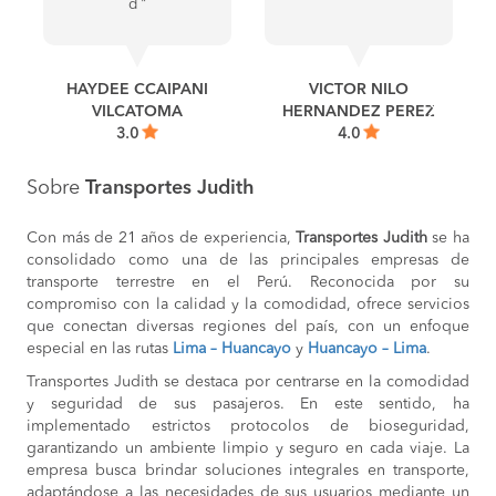
COMPRAR
d "
Lima a
S/100
Tarma
COMPRAR
o
HAYDEE CCAIPANI
VICTOR NILO
VILCATOMA
HERNANDEZ PEREZ
3.0
4.0
Sobre
Transportes Judith
Con más de 21 años de experiencia,
Transportes Judith
se ha
consolidado como una de las principales empresas de
transporte terrestre en el Perú. Reconocida por su
compromiso con la calidad y la comodidad, ofrece servicios
que conectan diversas regiones del país, con un enfoque
especial en las rutas
Lima – Huancayo
y
Huancayo – Lima
.
Transportes Judith se destaca por centrarse en la comodidad
y seguridad de sus pasajeros. En este sentido, ha
implementado estrictos protocolos de bioseguridad,
garantizando un ambiente limpio y seguro en cada viaje. La
empresa busca brindar soluciones integrales en transporte,
adaptándose a las necesidades de sus usuarios mediante un