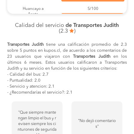
Huancayo a
S/100
Apata
COMPRAR
Calidad del servicio
de Transportes Judith
Huancayo a
S/100
(2.3
)
Concepcion
COMPRAR
Transportes Judith
tiene una calificación promedio de 2.3
Huancayo a
S/100
sobre 5 puntos en kupos.cl, de acuerdo a los comentarios de
Jauja
COMPRAR
23 usuarios que viajaron con
Transportes Judith
en los
últimos 6 meses. Estos usuarios calificaron a Transportes
Lima a
S/110
Judith y su servicio en función de los siguientes criterios:
Huancayo
- Calidad del bus: 2.7
COMPRAR
- Puntualidad: 2.0
- Servicio y atencion: 2.1
Lima a
S/100
La Merced
- ¿Recomendarías el servicio?: 2.1
COMPRAR
La Merced a
S/160
Lima
"Que siempre mante
COMPRAR
ngan limpio el bus y r
"No dejó comentario
evisen siempre los ci
Tarma a
S/150
s"
nturones de segurida
Lima