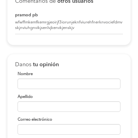
Comentarios de
otros usuarios
pramod pb
wfwffmkemfkemrgjeoirjf3iorunjeknfviurehfnerknvociefdmv
skjnviuhgnvikjsenlvjkenvkjenskjv
Danos
tu opinión
Nombre
Apellido
Correo electrónico