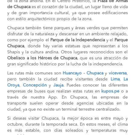
de la zona andina. En el Centro Histórico, la
Plaza de Armas
de Chupaca
es el corazón de la ciudad, un lugar lleno de vida
y de gran importancia cultural, ya que posee edificaciones
con estilo arquitectónico propio de la zona.
Chupaca también tiene parques y áreas verdes que permiten
disfrutar de la naturaleza y descansar en un ambiente relajado,
como por ejemplo el
Parque de la Independencia
y el
Parque
Chupaca
, donde hay varias estatuas que representan a los
Shapis y la cultura andina. Otros lugares reconocidos son el
Obelisco a los Héroes de Chupaca
, que es una atracción de
gran significado histórico por la lucha de la independencia.
Las rutas más comunes son
Huancayo - Chupaca
y
viceversa
,
pero también la ciudad recibe visitantes desde
Lima
,
La
Oroya
,
Concepción
y
Jauja
. Puedes conocer las diferentes
empresas de buses que realizan estas rutas en
kupos.pe
o a
través de nuestra App. En Chupaca, las empresas de
transporte suelen operar desde agencias ubicadas en la
ciudad, ya que no existe un terminal terrestre centralizado.
Si deseas visitar Chupaca, la mejor época es entre mayo y
octubre, durante la temporada seca. En estos meses, el clima
es más estable, con días soleados y temperaturas muy