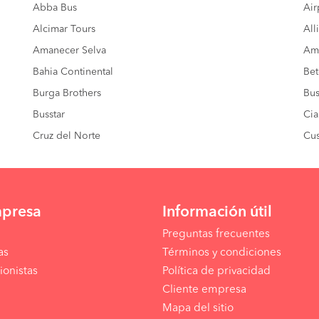
Abba Bus
Air
Alcimar Tours
All
Amanecer Selva
Amé
Bahia Continental
Bet
Burga Brothers
Bus
Busstar
Cia
Cruz del Norte
Cus
mpresa
Información útil
Preguntas frecuentes
as
Términos y condiciones
ionistas
Política de privacidad
Cliente empresa
Mapa del sitio