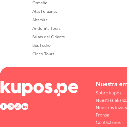
Ormeño
Alas Peruanas
Altamira
Andoriña Tours
Brisas del Oriente
Bus Pedro
Cinco Tours
Nuestra e
Sobre kupos
Nuestras alianz
Nuestros invers
Prensa
Contáctanos