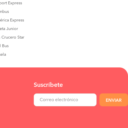
port Express
inbus
rica Express
eta Junior
 Crucero Star
l Bus
ela
Suscríbete
ENVIAR