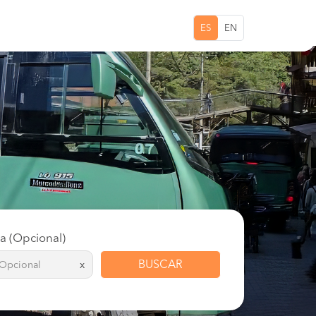
ES
EN
ta (Opcional)
BUSCAR
x