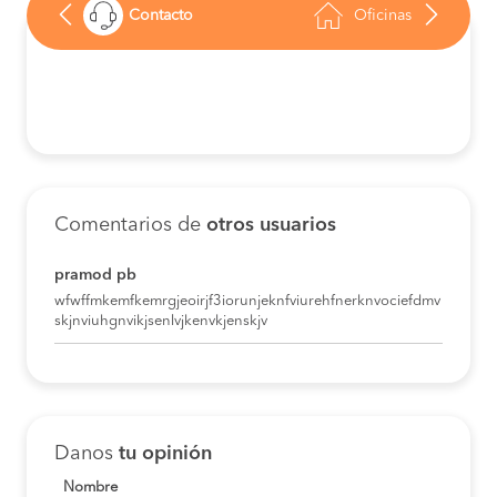
Contacto
Oficinas
Comentarios de
otros usuarios
pramod pb
wfwffmkemfkemrgjeoirjf3iorunjeknfviurehfnerknvociefdmv
skjnviuhgnvikjsenlvjkenvkjenskjv
Danos
tu opinión
Nombre