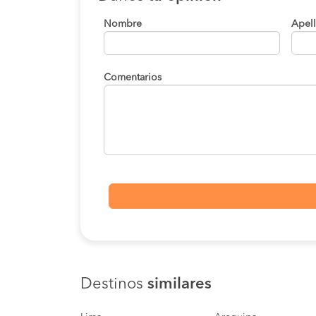
Lima a Camana
ExcluCiva
Nombre
Apel
Lima a Camana
Top Peru
Ica a Camana
SuperCiva
Comentarios
Mollendo a Camana
SuperCiva
Ica a Camana
Top Peru
Ica a Camana
ExcluCiva
Nazca a Camana
SuperCiva
Nazca a Camana
Top Peru
Destinos
similares