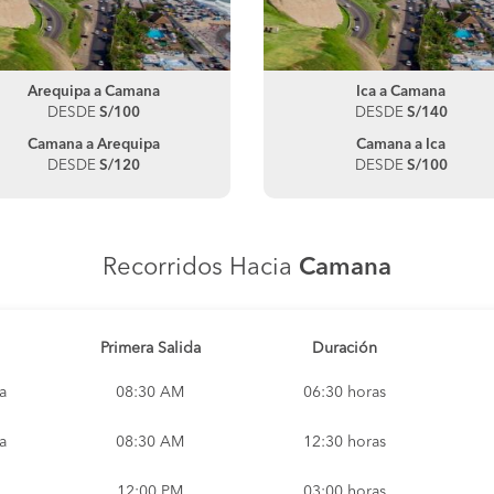
Arequipa a Camana
Ica a Camana
DESDE
S/100
DESDE
S/140
Camana a Arequipa
Camana a Ica
DESDE
S/120
DESDE
S/100
Recorridos Hacia
Camana
Primera Salida
Duración
a
08:30 AM
06:30 horas
a
08:30 AM
12:30 horas
12:00 PM
03:00 horas