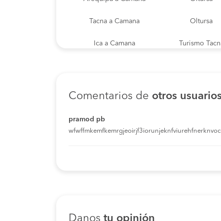
Tacna a Camana
Oltursa
Ica a Camana
Turismo Tacn
Tacna a Camana
SuperCiva
Lima a Camana
SuperCiva
Comentarios de
otros usuario
Arequipa a Camana
SuperCiva
pramod pb
wfwffmkemfkemrgjeoirjf3iorunjeknfviurehfnerknvoci
Lima a Camana
Oltursa
Moquegua a Camana
Oltursa
Moquegua a Camana
SuperCiva
Ilo a Camana
Turismo Tacn
Danos
tu opinión