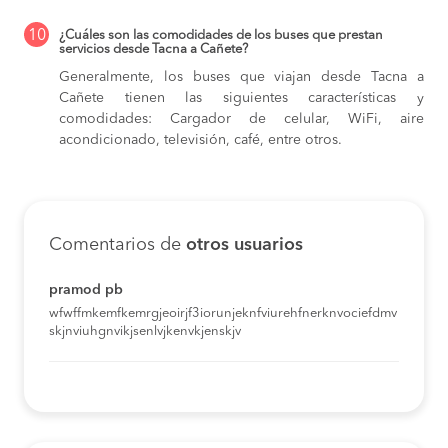
10
¿Cuáles son las comodidades de los buses que prestan
servicios desde Tacna a Cañete?
Generalmente, los buses que viajan desde Tacna a
Cañete tienen las siguientes características y
comodidades: Cargador de celular, WiFi, aire
acondicionado, televisión, café, entre otros.
Comentarios de
otros usuarios
pramod pb
wfwffmkemfkemrgjeoirjf3iorunjeknfviurehfnerknvociefdmv
skjnviuhgnvikjsenlvjkenvkjenskjv