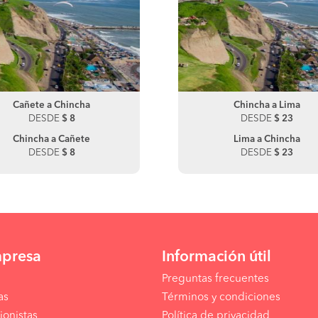
Cañete a Chincha
Chincha a Ica
Chincha a Lima
DESDE
DESDE
$ 8
$ 15
DESDE
$ 23
Chincha a Cañete
Lima a Chincha
DESDE
$ 8
DESDE
$ 23
mpresa
Información útil
Preguntas frecuentes
as
Términos y condiciones
ionistas
Política de privacidad