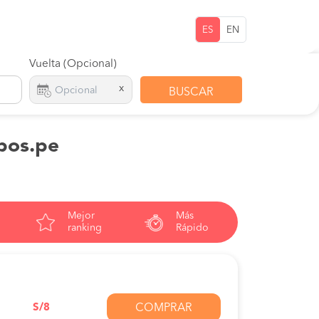
ES
EN
Vuelta (Opcional)
x
BUSCAR
upos.pe
Mejor
Más
ranking
Rápido
S/8
COMPRAR