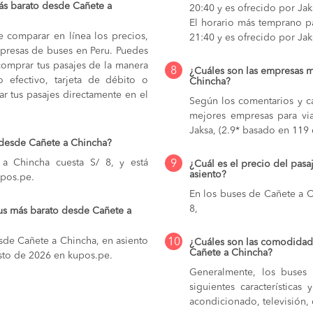
ás barato desde Cañete a
20:40 y es ofrecido por Jak
El horario más temprano pa
e comparar en línea los precios,
21:40 y es ofrecido por Jak
mpresas de buses en Peru. Puedes
comprar tus pasajes de la manera
8
¿Cuáles son las empresas m
do efectivo, tarjeta de débito o
Chincha?
r tus pasajes directamente en el
Según los comentarios y ca
mejores empresas para vi
Jaksa, (2.9* basado en 119 c
 desde Cañete a Chincha?
a Chincha cuesta S/ 8, y está
9
¿Cuál es el precio del pas
asiento?
upos.pe.
En los buses de Cañete a 
8,
us más barato desde Cañete a
sde Cañete a Chincha, en asiento
10
¿Cuáles son las comodidade
Cañete a Chincha?
gosto de 2026 en kupos.pe.
Generalmente, los buses 
siguientes característica
acondicionado, televisión, c