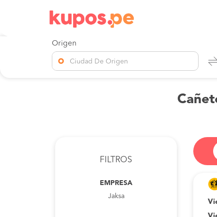
Origen
Ciudad De Origen
Cañete
FILTROS
EMPRESA
Jaksa
Vi
Vi