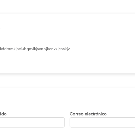
s
efdmvskjnviuhgnvikjsenlvjkenvkjenskjv
lido
Correo electrónico