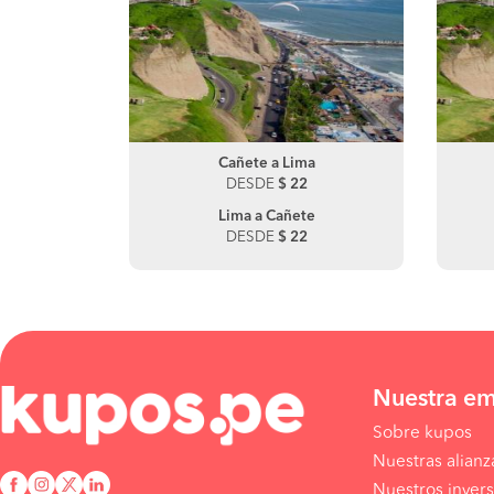
Cañete a Lima
Chincha a Cañete
DESDE
DESDE
$ 22
$ 8
Lima a Cañete
Cañete a Chincha
DESDE
DESDE
$ 22
$ 8
Nuestra e
Sobre kupos
Nuestras alianz
Nuestros invers