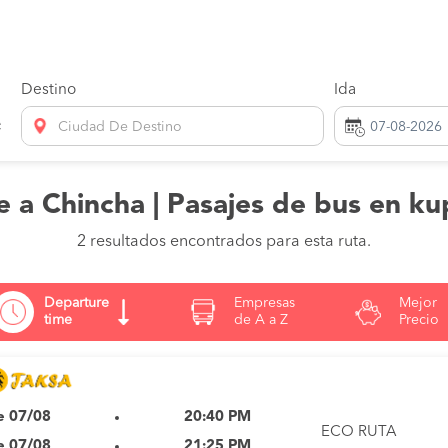
Destino
Ida
Ciudad De Destino
 a Chincha | Pasajes de bus en k
2 resultados encontrados para esta ruta.
Departure
Empresas
Mejor
time
de A a Z
Precio
e 07/08
20:40 PM
ECO RUTA
e 07/08
21:25 PM