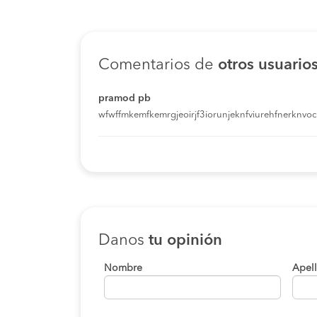
Comentarios de
otros usuario
pramod pb
wfwffmkemfkemrgjeoirjf3iorunjeknfviurehfnerknvoci
Danos
tu opinión
Nombre
Apel